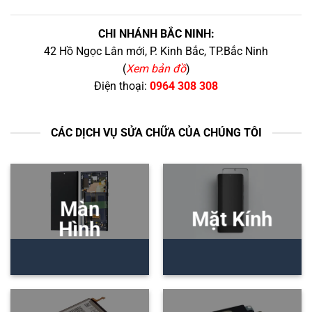
CHI NHÁNH BẮC NINH:
42 Hồ Ngọc Lân mới, P. Kinh Bắc, TP.Bắc Ninh
(
Xem bản đồ
)
Điện thoại:
0964 308 308
CÁC DỊCH VỤ SỬA CHỮA CỦA CHÚNG TÔI
Màn
Mặt Kính
Hình