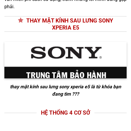
phải.
THAY MẶT KÍNH SAU LƯNG SONY
XPERIA E5
thay mặt kính sau lưng sony xperia e5
là từ khóa bạn
đang tìm ???
HỆ THỐNG 4 CƠ SỞ