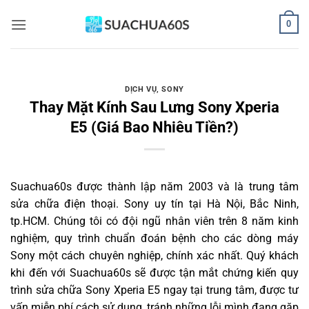
Bỏ
0
qua
nội
dung
DỊCH VỤ
,
SONY
Thay Mặt Kính Sau Lưng Sony Xperia
E5 (Giá Bao Nhiêu Tiền?)
Suachua60s
được thành lập năm 2003 và là trung tâm
sửa chữa điện thoại. Sony uy tín tại Hà Nội, Bắc Ninh,
tp.HCM. Chúng tôi có đội ngũ nhân viên trên 8 năm kinh
nghiệm, quy trình chuẩn đoán bệnh cho các dòng máy
Sony một cách chuyên nghiệp, chính xác nhất. Quý khách
khi đến với Suachua60s sẽ được tận mắt chứng kiến quy
trình sửa chữa Sony Xperia E5 ngay tại trung tâm, được tư
vấn miễn phí cách sử dụng, tránh những lỗi mình đang gặp