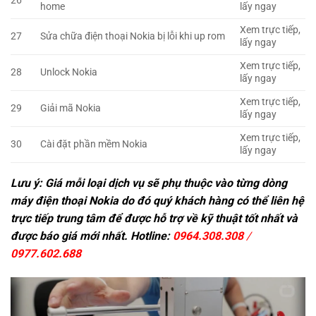
26
home
lấy ngay
Xem trực tiếp,
27
Sửa chữa điện thoại Nokia bị lỗi khi up rom
lấy ngay
Xem trực tiếp,
28
Unlock Nokia
lấy ngay
Xem trực tiếp,
29
Giải mã Nokia
lấy ngay
Xem trực tiếp,
30
Cài đặt phần mềm Nokia
lấy ngay
Lưu ý: Giá mỗi loại dịch vụ sẽ phụ thuộc vào từng dòng
máy điện thoại Nokia do đó quý khách hàng có thể liên hệ
trực tiếp trung tâm để được hỗ trợ về kỹ thuật tốt nhất và
được báo giá mới nhất. Hotline:
0964.308.308
/
0977.602.688