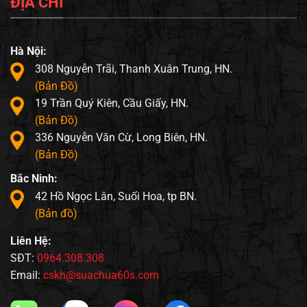
ĐỊA CHỈ
Hà Nội:
308 Nguyễn Trãi, Thanh Xuân Trung, HN.
(Bản Đồ)
19 Trần Quý Kiên, Cầu Giấy, HN.
(Bản Đồ)
336 Nguyễn Văn Cừ, Long Biên, HN.
(Bản Đồ)
Bắc Ninh:
42 Hồ Ngọc Lân, Suối Hoa, tp BN.
(Bản đồ)
Liên Hệ:
SĐT:
0964.308.308
Email:
cskh@suachua60s.com