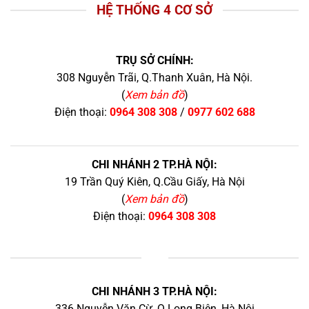
HỆ THỐNG 4 CƠ SỞ
TRỤ SỞ CHÍNH:
308 Nguyễn Trãi, Q.Thanh Xuân, Hà Nội.
(
Xem bản đồ
)
Điện thoại:
0964 308 308
/
0977 602 688
CHI NHÁNH 2 TP.HÀ NỘI:
19 Trần Quý Kiên, Q.Cầu Giấy, Hà Nội
(
Xem bản đồ
)
Điện thoại:
0964 308 308
+
CHI NHÁNH 3 TP.HÀ NỘI:
336 Nguyễn Văn Cừ, Q.Long Biên, Hà Nội