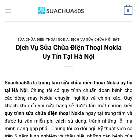
Bỏ
0
qua
nội
dung
SỬA CHỮA ĐIỆN THOẠI NOKIA
,
DỊCH VỤ SỬA CHỮA NỔI BẬT
Dịch Vụ Sửa Chữa Điện Thoại Nokia
Uy Tín Tại Hà Nội
Suachua60s
là
trung tâm sửa chữa điện thoại Nokia uy tín
tại Hà Nội
. Chúng tôi có quy trình chuẩn đoán bệnh cho
các dòng máy Nokia chuyên nghiệp và chính xác. Quý
khách khi đến với cửa hàng sẽ được tận mắt chứng kiến
quy trình sửa chữa điện thoại Nokia
ngay tại trung tâm và
được tư vấn miễn phí cách sử dụng, tránh những lỗi mà
mình đang gặp phải. Chúng tôi có đội ngũ kỹ thuật viên có
trên 6 năm kinh nghiệm và thấu hiểu những căn bệnh của