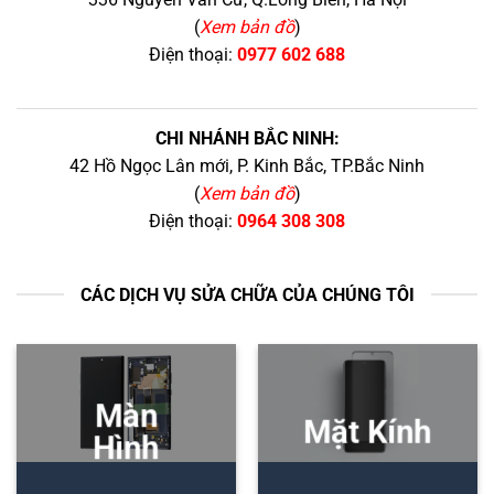
(
Xem bản đồ
)
Điện thoại:
0977 602 688
CHI NHÁNH BẮC NINH:
42 Hồ Ngọc Lân mới, P. Kinh Bắc, TP.Bắc Ninh
(
Xem bản đồ
)
Điện thoại:
0964 308 308
CÁC DỊCH VỤ SỬA CHỮA CỦA CHÚNG TÔI
Màn
Mặt Kính
Hình