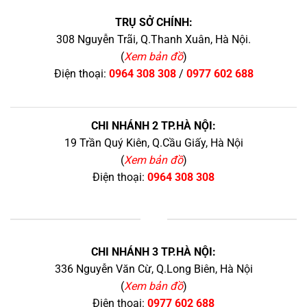
TRỤ SỞ CHÍNH:
308 Nguyễn Trãi, Q.Thanh Xuân, Hà Nội.
(
Xem bản đồ
)
Điện thoại:
0964 308 308
/
0977 602 688
CHI NHÁNH 2 TP.HÀ NỘI:
19 Trần Quý Kiên, Q.Cầu Giấy, Hà Nội
(
Xem bản đồ
)
Điện thoại:
0964 308 308
+
CHI NHÁNH 3 TP.HÀ NỘI:
336 Nguyễn Văn Cừ, Q.Long Biên, Hà Nội
(
Xem bản đồ
)
Điện thoại:
0977 602 688