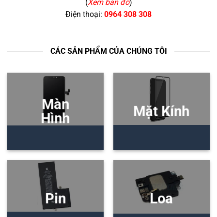
(
Xem bản đồ
)
Điện thoại:
0964 308 308
CÁC SẢN PHẨM CỦA CHÚNG TÔI
Màn
Mặt Kính
Hình
Pin
Loa