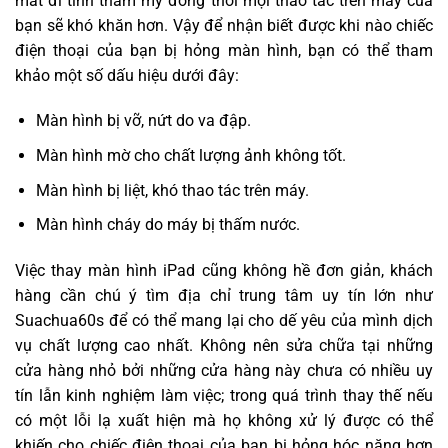
mất đi tính thẩm mỹ đồng thời mọi thao tác trên máy của
bạn sẽ khó khăn hơn. Vậy để nhận biết được khi nào chiếc
điện thoại của bạn bị hỏng màn hình, bạn có thể tham
khảo một số dấu hiệu dưới đây:
Màn hình bị vỡ, nứt do va đập.
Màn hình mờ cho chất lượng ảnh không tốt.
Màn hình bị liệt, khó thao tác trên máy.
Màn hình cháy do máy bị thấm nước.
Việc thay màn hình iPad cũng không hề đơn giản, khách
hàng cần chú ý tìm địa chỉ trung tâm uy tín lớn như
Suachua60s để có thể mang lại cho dế yêu của mình dịch
vụ chất lượng cao nhất. Không nên sửa chữa tại những
cửa hàng nhỏ bởi những cửa hàng này chưa có nhiều uy
tín lẫn kinh nghiệm làm việc; trong quá trình thay thế nếu
có một lỗi lạ xuất hiện mà họ không xử lý được có thể
khiến cho chiếc điện thoại của bạn bị hỏng hóc nặng hơn