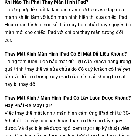
Khi Nào Thì Phải Thay Màn Hình iPad?
Trường hợp tệ nhất là khi bạn đánh rơi hoặc va đập quá
mạnh khiến làm vỡ luôn màn hình hiển thị của chiếc iPad.
Hoặc màn hình bị sọc kẻ. Lúc này bạn phải thay nguyên bộ
màn mới cho chiếc iPad với chi phí thay màn tương đối
cao.
Thay Mặt Kính Màn Hình iPad Có Bị Mất Dữ Liệu Không?
Trung tâm luôn luôn bảo mật dữ liệu của khách hàng trong
quá trình thay thế và sửa chữa do đó quý khách có thể yên
tâm về dữ liệu trong máy iPad của mình sẽ không bị mất
hay bị thay đổi.
Thay Mặt Kính / Màn Hình iPad Có Lấy Luôn Được Không?
Hay Phải Để Máy Lại?
Việc thay thế mặt kính / màn hình cảm ứng iPad chỉ từ 30-
60 phút. Do vậy các bạn hoàn toàn có thể chờ lấy ngay
được. Và đặc biệt sẽ được ngồi xem trực tiếp kỹ thuật viên
làm. Các bạn sẽ yên tâm hơn khi được trực tiếp theo dõi và