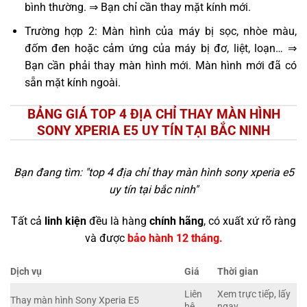
bình thường. ⇒ Bạn chỉ cần thay mặt kính mới.
Trường hợp 2: Màn hình của máy bị sọc, nhòe màu,
đốm đen hoặc cảm ứng của máy bị đơ, liệt, loạn… ⇒
Bạn cần phải thay màn hình mới. Màn hình mới đã có
sẵn mặt kính ngoài.
BẢNG GIÁ TOP 4 ĐỊA CHỈ THAY MÀN HÌNH
SONY XPERIA E5 UY TÍN TẠI BẮC NINH
Bạn đang tìm: "
top 4 địa chỉ thay màn hình sony xperia e5
uy tín tại bắc ninh
"
Tất cả
linh kiện
đều là hàng
chính hãng
, có xuất xứ rõ ràng
và được
bảo hành 12 tháng.
Dịch vụ
Giá
Thời gian
Liên
Xem trực tiếp, lấy
Thay màn hình Sony Xperia E5
hệ
ngay