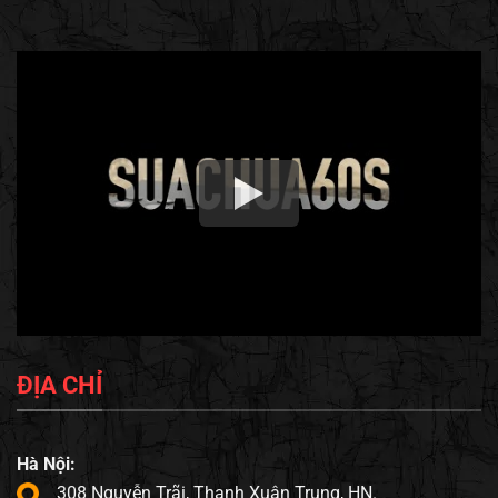
ĐỊA CHỈ
Hà Nội:
308 Nguyễn Trãi, Thanh Xuân Trung, HN.