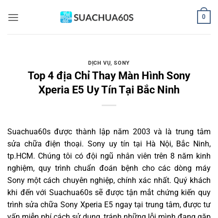
Bỏ
0
qua
nội
dung
DỊCH VỤ
,
SONY
Top 4 địa Chỉ Thay Màn Hình Sony
Xperia E5 Uy Tín Tại Bắc Ninh
Suachua60s
được thành lập năm 2003 và là trung tâm
sửa chữa điện thoại. Sony uy tín tại Hà Nội, Bắc Ninh,
tp.HCM. Chúng tôi có đội ngũ nhân viên trên 8 năm kinh
nghiệm, quy trình chuẩn đoán bệnh cho các dòng máy
Sony một cách chuyên nghiệp, chính xác nhất. Quý khách
khi đến với Suachua60s sẽ được tận mắt chứng kiến quy
trình sửa chữa Sony Xperia E5 ngay tại trung tâm, được tư
vấn miễn phí cách sử dụng, tránh những lỗi mình đang gặp