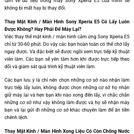
tâm về dữ liệu trong máy Sony Xperia E5 của mình sẽ
không bị mất hay bị thay đổi.
Thay Mặt Kính / Màn Hình Sony Xperia E5 Có Lấy Luôn
Được Không? Hay Phải Để Máy Lại?
Việc thay thế mặt kính / màn hình cảm ứng Sony Xperia E5
chỉ từ 30-60 phút. Do vậy các bạn hoàn toàn có thể chờ lấy
ngay được. Và đặc biệt sẽ được ngồi xem trực tiếp kỹ thuật
viên làm. Các bạn sẽ yên tâm hơn khi được trực tiếp theo
dõi và giám sát quá trình kỹ thuật viên làm.
Các bạn lưu ý là chỉ nên chọn những cơ sở nào nhận làm
trực tiếp lấy luôn, không được chọn những cơ sở họ nhận
giữ máy lại và hẹn bạn khi nào xong đến lấy, vì chắc chắn
những cơ sở như vậy không làm được và họ sẽ nhận máy
bạn và lại gửi đi những cơ sở khác chuyên làm để ăn tiền
chênh lệch.
Thay Mặt Kính / Màn Hình Xong Liệu Có Còn Chống Nước