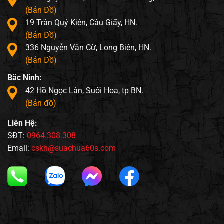
(Bản Đồ)
19 Trần Quý Kiên, Cầu Giấy, HN.
(Bản Đồ)
336 Nguyễn Văn Cừ, Long Biên, HN.
(Bản Đồ)
Bắc Ninh:
42 Hồ Ngọc Lân, Suối Hoa, tp BN.
(Bản đồ)
Liên Hệ:
SĐT:
0964.308.308
Email:
cskh@suachua60s.com