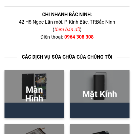
CHI NHÁNH BẮC NINH:
42 Hồ Ngọc Lân mới, P. Kinh Bắc, TP.Bắc Ninh
(
Xem bản đồ
)
Điện thoại:
0964 308 308
CÁC DỊCH VỤ SỬA CHỮA CỦA CHÚNG TÔI
Màn
Mặt Kính
Hình