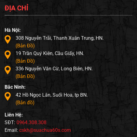
ĐỊA CHỈ
Hà Nội:
308 Nguyễn Trãi, Thanh Xuân Trung, HN.
(Bản Đồ)
19 Trần Quý Kiên, Cầu Giấy, HN.
(Bản Đồ)
336 Nguyễn Văn Cừ, Long Biên, HN.
(Bản Đồ)
Bắc Ninh:
42 Hồ Ngọc Lân, Suối Hoa, tp BN.
(Bản đồ)
Liên Hệ:
SĐT:
0964.308.308
Email:
cskh@suachua60s.com