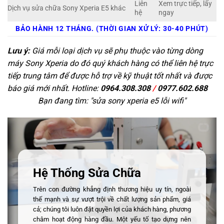
Liên
Xem trực tiếp, lấy
Dịch vụ sửa chữa Sony Xperia E5 khác
hệ
ngay
BẢO HÀNH 12 THÁNG. (THỜI GIAN XỬ LÝ: 30-40 PHÚT)
Lưu ý:
Giá mỗi loại dịch vụ sẽ phụ thuộc vào từng dòng
máy Sony Xperia do đó quý khách hàng có thể liên hệ trực
tiếp trung tâm để được hỗ trợ về kỹ thuật tốt nhất và được
báo giá mới nhất. Hotline:
0964.308.308
/
0977.602.688
Bạn đang tìm: "
sửa sony xperia e5 lỗi wifi
"
Hệ Thống Sửa Chữa
Trên con đường khẳng định thương hiệu uy tín, ngoài
thế mạnh và sự vượt trội về chất lượng sản phẩm, giá
cả; chúng tôi luôn đặt quyền lợi của khách hàng, phương
châm hoạt động hàng đầu. Một yếu tố tạo dựng nên