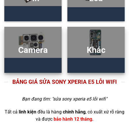
Camera
Khác
BẢNG GIÁ SỬA SONY XPERIA E5 LỖI WIFI
Bạn đang tìm: "
sửa sony xperia e5 lỗi wifi
"
Tất cả
linh kiện
đều là hàng
chính hãng
, có xuất xứ rõ ràng
và được
bảo hành 12 tháng.