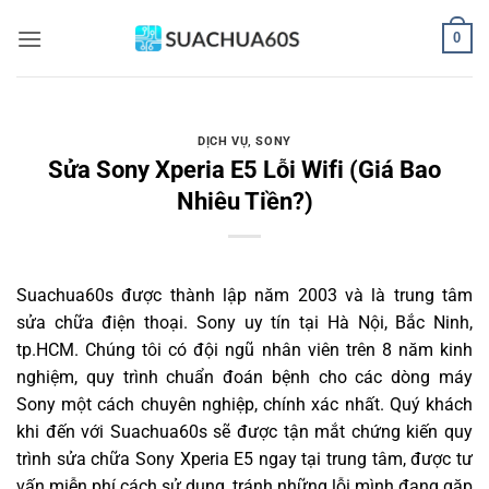
Bỏ
0
qua
nội
dung
DỊCH VỤ
,
SONY
Sửa Sony Xperia E5 Lỗi Wifi (Giá Bao
Nhiêu Tiền?)
Suachua60s
được thành lập năm 2003 và là trung tâm
sửa chữa điện thoại. Sony uy tín tại Hà Nội, Bắc Ninh,
tp.HCM. Chúng tôi có đội ngũ nhân viên trên 8 năm kinh
nghiệm, quy trình chuẩn đoán bệnh cho các dòng máy
Sony một cách chuyên nghiệp, chính xác nhất. Quý khách
khi đến với Suachua60s sẽ được tận mắt chứng kiến quy
trình sửa chữa Sony Xperia E5 ngay tại trung tâm, được tư
vấn miễn phí cách sử dụng, tránh những lỗi mình đang gặp