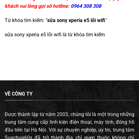
khách vui lòng gọi số hotline:
0964 308 308
Từ khóa tìm kiếm: "
sửa sony xperia e5 lỗi wifi
"
sửa sony xperia e5 lỗi wifi
là từ khóa tìm kiếm
VỀ CÔNG TY
Được thành lập từ năm 2003, chúng tôi là một trong những
trung tâm cung cấp linh kiện điện thoại, máy tính, đông hồ
đầu tiên tại Hà Nội. Với sự chuyên nghiệp, uy tín, trung tâm
Suachua60s đã trở thành địa chỉ quen thuộc không chỉ