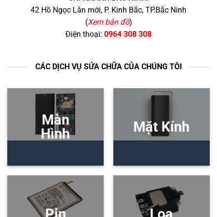
42 Hồ Ngọc Lân mới, P. Kinh Bắc, TP.Bắc Ninh
(
Xem bản đồ
)
Điện thoại:
0964 308 308
CÁC DỊCH VỤ SỬA CHỮA CỦA CHÚNG TÔI
Màn
Mặt Kính
Hình
Pin
Loa