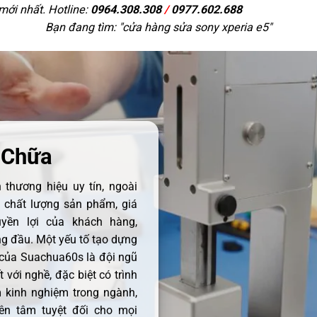
 mới nhất. Hotline:
0964.308.308
/
0977.602.688
Bạn đang tìm: "
cửa hàng sửa sony xperia e5
"
 Chữa
thương hiệu uy tín, ngoài
ề chất lượng sản phẩm, giá
uyền lợi của khách hàng,
 đầu. Một yếu tố tạo dựng
 của Suachua60s là đội ngũ
 với nghề, đặc biệt có trình
 kinh nghiệm trong ngành,
ên tâm tuyệt đối cho mọi