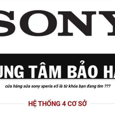
cửa hàng sửa sony xperia e5
là từ khóa bạn đang tìm ???
HỆ THỐNG 4 CƠ SỞ