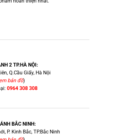
phẩm hoàn thiện nhất.
NH 2 TP.HÀ NỘI:
iên, Q.Cầu Giấy, Hà Nội
em bản đồ
)
oại:
0964 308 308
HÁNH BẮC NINH:
i, P. Kinh Bắc, TP.Bắc Ninh
em bản đồ
)