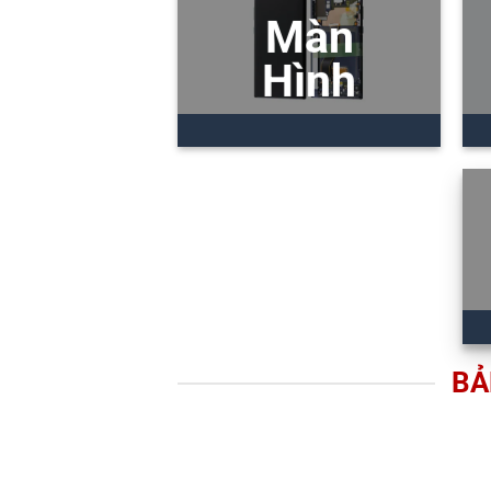
Màn
Hình
BẢ