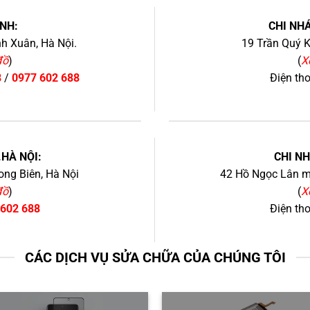
NH:
CHI NHÁ
h Xuân, Hà Nội.
19 Trần Quý K
đồ
)
(
X
8
/
0977 602 688
Điện th
+
.HÀ NỘI:
CHI N
ng Biên, Hà Nội
42 Hồ Ngọc Lân mớ
đồ
)
(
X
 602 688
Điện th
CÁC DỊCH VỤ SỬA CHỮA CỦA CHÚNG TÔI