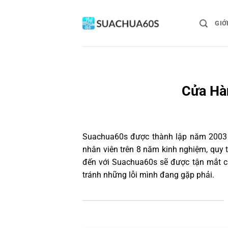
Bỏ
qua
GIỚ
nội
dung
Cửa Hàn
Suachua60s
được thành lập năm 2003 và
nhân viên trên 8 năm kinh nghiệm, quy
đến với Suachua60s sẽ được tận mắt ch
tránh những lỗi mình đang gặp phải.