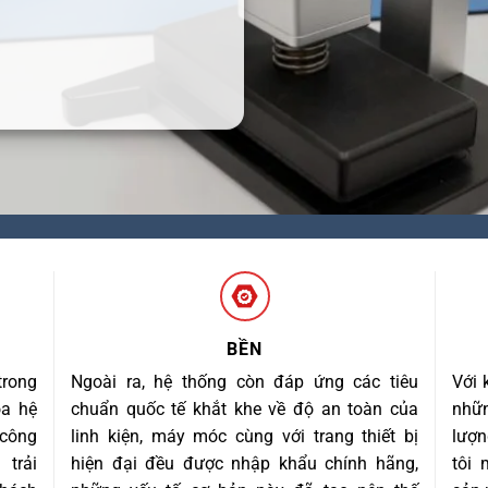
BỀN
trong
Ngoài ra, hệ thống còn đáp ứng các tiêu
Với 
óa hệ
chuẩn quốc tế khắt khe về độ an toàn của
nhữn
 công
linh kiện, máy móc cùng với trang thiết bị
lượn
trải
hiện đại đều được nhập khẩu chính hãng,
tôi