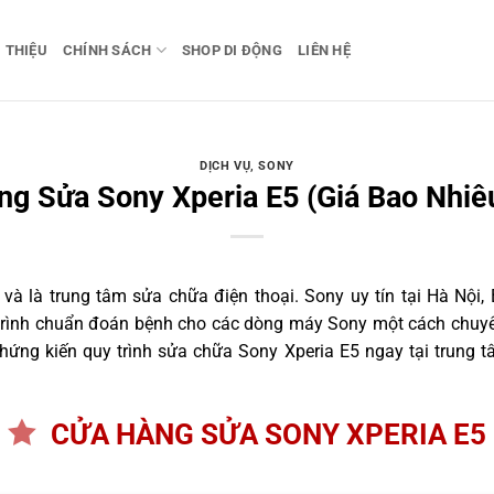
I THIỆU
CHÍNH SÁCH
SHOP DI ĐỘNG
LIÊN HỆ
DỊCH VỤ
,
SONY
g Sửa Sony Xperia E5 (Giá Bao Nhiê
 là trung tâm sửa chữa điện thoại. Sony uy tín tại Hà Nội, 
 trình chuẩn đoán bệnh cho các dòng máy Sony một cách chuyên
ứng kiến quy trình sửa chữa Sony Xperia E5 ngay tại trung t
CỬA HÀNG SỬA SONY XPERIA E5