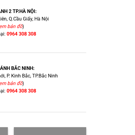
NH 2 TP.HÀ NỘI:
iên, Q.Cầu Giấy, Hà Nội
em bản đồ
)
oại:
0964 308 308
HÁNH BẮC NINH:
i, P. Kinh Bắc, TP.Bắc Ninh
em bản đồ
)
oại:
0964 308 308