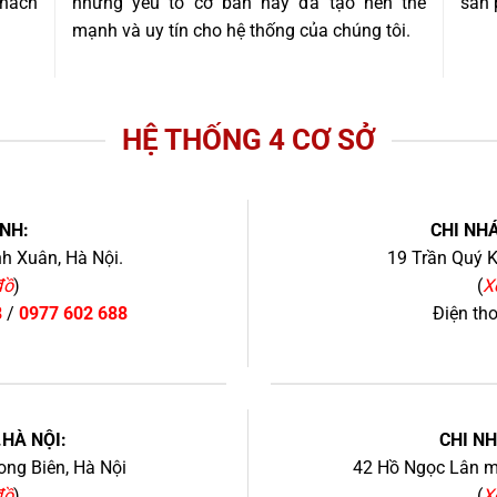
khách
những yếu tố cơ bản này đã tạo nên thế
sản 
mạnh và uy tín cho hệ thống của chúng tôi.
HỆ THỐNG 4 CƠ SỞ
NH:
CHI NHÁ
h Xuân, Hà Nội.
19 Trần Quý K
đồ
)
(
X
8
/
0977 602 688
Điện th
+
.HÀ NỘI:
CHI N
ng Biên, Hà Nội
42 Hồ Ngọc Lân mớ
đồ
)
(
X