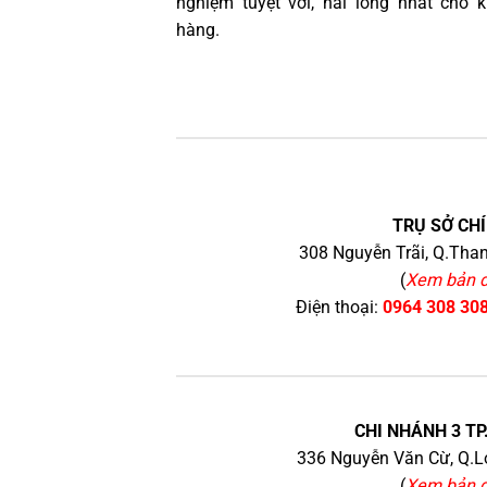
nghiệm tuyệt vời, hài lòng nhất cho 
hàng.
TRỤ SỞ CHÍ
308 Nguyễn Trãi, Q.Than
(
Xem bản 
Điện thoại:
0964 308 30
CHI NHÁNH 3 TP
336 Nguyễn Văn Cừ, Q.Lo
(
Xem bản 