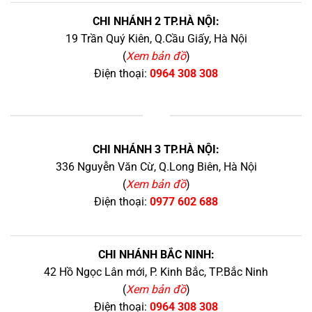
CHI NHÁNH 2 TP.HÀ NỘI:
19 Trần Quý Kiên, Q.Cầu Giấy, Hà Nội
(
Xem bản đồ
)
Điện thoại:
0964 308 308
+
CHI NHÁNH 3 TP.HÀ NỘI:
336 Nguyễn Văn Cừ, Q.Long Biên, Hà Nội
(
Xem bản đồ
)
Điện thoại:
0977 602 688
CHI NHÁNH BẮC NINH:
42 Hồ Ngọc Lân mới, P. Kinh Bắc, TP.Bắc Ninh
(
Xem bản đồ
)
Điện thoại:
0964 308 308