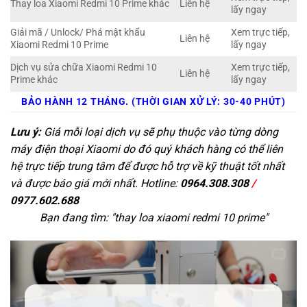
Thay loa Xiaomi Redmi 10 Prime khác
Liên hệ
lấy ngay
Giải mã / Unlock/ Phá mật khẩu
Xem trực tiếp,
Liên hệ
Xiaomi Redmi 10 Prime
lấy ngay
Dịch vụ sửa chữa Xiaomi Redmi 10
Xem trực tiếp,
Liên hệ
Prime khác
lấy ngay
BẢO HÀNH 12 THÁNG. (THỜI GIAN XỬ LÝ: 30-40 PHÚT)
Lưu ý:
Giá mỗi loại dịch vụ sẽ phụ thuộc vào từng dòng
máy điện thoại Xiaomi do đó quý khách hàng có thể liên
hệ trực tiếp trung tâm để được hỗ trợ về kỹ thuật tốt nhất
và được báo giá mới nhất. Hotline:
0964.308.308
/
0977.602.688
Bạn đang tìm: "
thay loa xiaomi redmi 10 prime
"