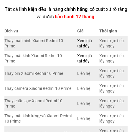
Tất cả
linh kiện
đều là hàng
chính hãng
, có xuất xứ rõ ràng
và được
bảo hành 12 tháng.
Dịch vụ
Giá
Thời gian
Thay màn hình Xiaomi Redmi 10
Xem giá
Xem trực tiếp,
Prime
tại đây
lấy ngay
Thay mặt kính Xiaomi Redmi 10
Xem giá
Xem trực tiếp,
Prime
tại đây
lấy ngay
Xem trực tiếp,
Thay pin Xiaomi Redmi 10 Prime
Liên hệ
lấy ngay
Xem trực tiếp,
Thay camera Xiaomi Redmi 10 Prime
Liên hệ
lấy ngay
Thay chân sạc Xiaomi Redmi 10
Xem trực tiếp,
Liên hệ
Prime
lấy ngay
Thay mặt kính lưng/vỏ Xiaomi Redmi
Xem trực tiếp,
Liên hệ
10 Prime
lấy ngay
Xem trực tiếp,