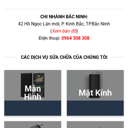
CHI NHÁNH BẮC NINH:
42 Hồ Ngọc Lân mới, P. Kinh Bắc, TP.Bắc Ninh
(
Xem bản đồ
)
Điện thoại:
0964 308 308
CÁC DỊCH VỤ SỬA CHỮA CỦA CHÚNG TÔI
Màn
Mặt Kính
Hình