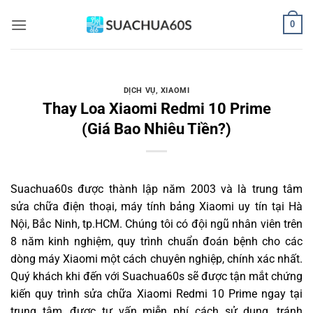
Bỏ
0
qua
nội
dung
DỊCH VỤ
,
XIAOMI
Thay Loa Xiaomi Redmi 10 Prime
(Giá Bao Nhiêu Tiền?)
Suachua60s
được thành lập năm 2003 và là trung tâm
sửa chữa điện thoại, máy tính bảng Xiaomi uy tín tại Hà
Nội, Bắc Ninh, tp.HCM. Chúng tôi có đội ngũ nhân viên trên
8 năm kinh nghiệm, quy trình chuẩn đoán bệnh cho các
dòng máy Xiaomi một cách chuyên nghiệp, chính xác nhất.
Quý khách khi đến với Suachua60s sẽ được tận mắt chứng
kiến quy trình sửa chữa Xiaomi Redmi 10 Prime ngay tại
trung tâm, được tư vấn miễn phí cách sử dụng, tránh