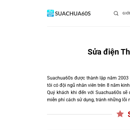
Bỏ
qua
GIỚ
nội
dung
Sửa điện Th
Suachua60s
được thành lập năm 2003 và
tôi có đội ngũ nhân viên trên 8 năm ki
Quý khách khi đến với Suachua60s sẽ đ
miễn phí cách sử dụng, tránh những lỗi