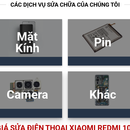
CÁC DỊCH VỤ SỬA CHỮA CỦA CHÚNG TÔI
Mặt
Pin
Kính
Camera
Khác
IÁ SỬA ĐIỆN THOẠI XIAOMI REDMI 1