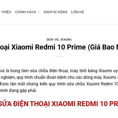
I THIỆU
CHÍNH SÁCH
SHOP DI ĐỘNG
LIÊN HỆ
DỊCH VỤ
,
XIAOMI
oại Xiaomi Redmi 10 Prime (Giá Bao 
 là trung tâm sửa chữa điện thoại, máy tính bảng Xiaomi uy 
nh nghiệm, quy trình chuẩn đoán bệnh cho các dòng máy Xiaomi 
ược tận mắt chứng kiến quy trình sửa chữa Xiaomi Redmi 10
 mình đang gặp phải.
SỬA ĐIỆN THOẠI XIAOMI REDMI 10 P