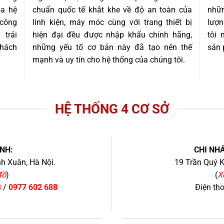
óa hệ
chuẩn quốc tế khắt khe về độ an toàn của
nhữn
 công
linh kiện, máy móc cùng với trang thiết bị
lượn
trải
hiện đại đều được nhập khẩu chính hãng,
tôi
khách
những yếu tố cơ bản này đã tạo nên thế
sản 
mạnh và uy tín cho hệ thống của chúng tôi.
HỆ THỐNG 4 CƠ SỞ
NH:
CHI NHÁ
h Xuân, Hà Nội.
19 Trần Quý K
đồ
)
(
X
8
/
0977 602 688
Điện th
+