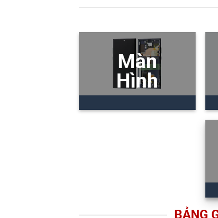
Màn
Hình
BẢNG G