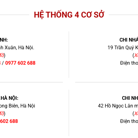
HỆ THỐNG 4 CƠ SỞ
NH:
CHI NHÁ
h Xuân, Hà Nội.
19 Trần Quý K
đồ
)
(
X
8
/
0977 602 688
Điện th
+
.HÀ NỘI:
CHI N
ng Biên, Hà Nội
42 Hồ Ngọc Lân mớ
đồ
)
(
X
 602 688
Điện th