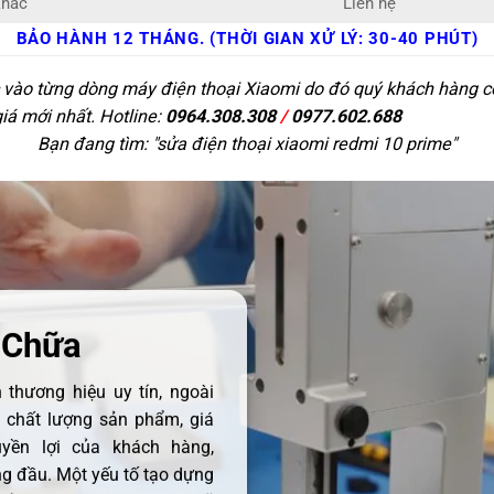
khác
Liên hệ
BẢO HÀNH 12 THÁNG. (THỜI GIAN XỬ LÝ: 30-40 PHÚT)
c vào từng dòng máy điện thoại Xiaomi do đó quý khách hàng có 
giá mới nhất. Hotline:
0964.308.308
/
0977.602.688
Bạn đang tìm: "
sửa điện thoại xiaomi redmi 10 prime
"
 Chữa
thương hiệu uy tín, ngoài
ề chất lượng sản phẩm, giá
uyền lợi của khách hàng,
 đầu. Một yếu tố tạo dựng