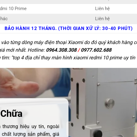
edmi 10 Prime
Liên hệ
khác
Liên hệ
BẢO HÀNH 12 THÁNG. (THỜI GIAN XỬ LÝ: 30-40 PHÚT)
c vào từng dòng máy điện thoại Xiaomi do đó quý khách hàng có 
giá mới nhất. Hotline:
0964.308.308
/
0977.602.688
tìm: "
top 4 địa chỉ thay màn hình xiaomi redmi 10 prime uy tín 
 Chữa
thương hiệu uy tín, ngoài
ề chất lượng sản phẩm, giá