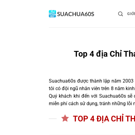
Bỏ
qua
GIỚ
nội
dung
Top 4 địa Chỉ T
Suachua60s
được thành lập năm 2003 và
tôi có đội ngũ nhân viên trên 8 năm ki
Quý khách khi đến với Suachua60s sẽ đ
miễn phí cách sử dụng, tránh những lỗi
TOP 4 ĐỊA CHỈ T