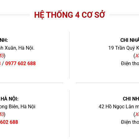
HỆ THỐNG 4 CƠ SỞ
NH:
CHI NHÁ
h Xuân, Hà Nội.
19 Trần Quý K
đồ
)
(
X
8
/
0977 602 688
Điện th
+
.HÀ NỘI:
CHI N
ng Biên, Hà Nội
42 Hồ Ngọc Lân mớ
đồ
)
(
X
 602 688
Điện th