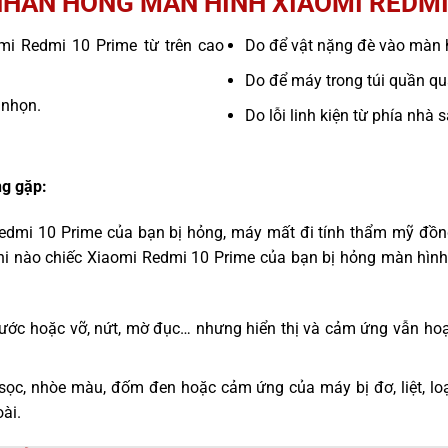
HÂN HỎNG MÀN HÌNH XIAOMI REDMI
omi Redmi 10 Prime từ trên cao
Do để vật nặng đè vào màn 
Do để máy trong túi quần quá
 nhọn.
Do lỗi linh kiện từ phía nhà 
g gặp:
Redmi 10 Prime của bạn bị hỏng, máy mất đi tính thẩm mỹ đồng
hi nào chiếc Xiaomi Redmi 10 Prime của bạn bị hỏng màn hình
ước hoặc vỡ, nứt, mờ đục… nhưng hiển thị và cảm ứng vẫn hoạ
sọc, nhòe màu, đốm đen hoặc cảm ứng của máy bị đơ, liệt, l
ài.