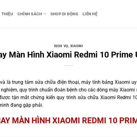
I THIỆU
CHÍNH SÁCH
SHOP DI ĐỘNG
LIÊN HỆ
DỊCH VỤ
,
XIAOMI
hay Màn Hình Xiaomi Redmi 10 Prime U
 là trung tâm sửa chữa điện thoại, máy tính bảng Xiaomi uy 
nh nghiệm, quy trình chuẩn đoán bệnh cho các dòng máy Xiaomi 
ược tận mắt chứng kiến quy trình sửa chữa Xiaomi Redmi 10
 mình đang gặp phải.
HAY MÀN HÌNH XIAOMI REDMI 10 PRIM