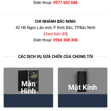
Điện thoại:
0977 602 688
CHI NHÁNH BẮC NINH:
42 Hồ Ngọc Lân mới, P. Kinh Bắc, TP.Bắc Ninh
(
Xem bản đồ
)
Điện thoại:
0964 308 308
CÁC DỊCH VỤ SỬA CHỮA CỦA CHÚNG TÔI
Màn
Mặt Kính
Hình