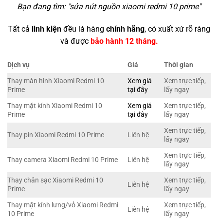
Bạn đang tìm: "
sửa nút nguồn xiaomi redmi 10 prime
"
Tất cả
linh kiện
đều là hàng
chính hãng
, có xuất xứ rõ ràng
và được
bảo hành 12 tháng.
Dịch vụ
Giá
Thời gian
Thay màn hình Xiaomi Redmi 10
Xem giá
Xem trực tiếp,
Prime
tại đây
lấy ngay
Thay mặt kính Xiaomi Redmi 10
Xem giá
Xem trực tiếp,
Prime
tại đây
lấy ngay
Xem trực tiếp,
Thay pin Xiaomi Redmi 10 Prime
Liên hệ
lấy ngay
Xem trực tiếp,
Thay camera Xiaomi Redmi 10 Prime
Liên hệ
lấy ngay
Thay chân sạc Xiaomi Redmi 10
Xem trực tiếp,
Liên hệ
Prime
lấy ngay
Thay mặt kính lưng/vỏ Xiaomi Redmi
Xem trực tiếp,
Liên hệ
10 Prime
lấy ngay