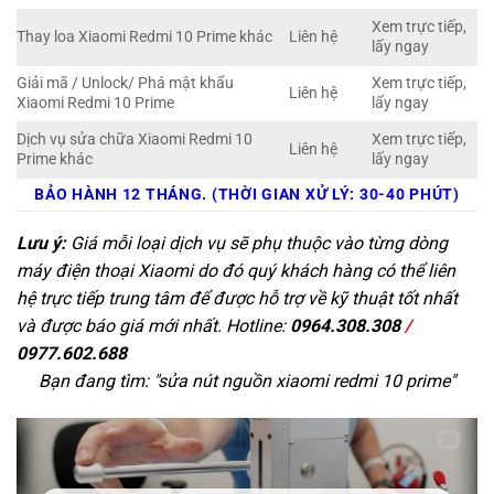
Xem trực tiếp,
Thay loa Xiaomi Redmi 10 Prime khác
Liên hệ
lấy ngay
Giải mã / Unlock/ Phá mật khẩu
Xem trực tiếp,
Liên hệ
Xiaomi Redmi 10 Prime
lấy ngay
Dịch vụ sửa chữa Xiaomi Redmi 10
Xem trực tiếp,
Liên hệ
Prime khác
lấy ngay
BẢO HÀNH 12 THÁNG. (THỜI GIAN XỬ LÝ: 30-40 PHÚT)
Lưu ý:
Giá mỗi loại dịch vụ sẽ phụ thuộc vào từng dòng
máy điện thoại Xiaomi do đó quý khách hàng có thể liên
hệ trực tiếp trung tâm để được hỗ trợ về kỹ thuật tốt nhất
và được báo giá mới nhất. Hotline:
0964.308.308
/
0977.602.688
Bạn đang tìm: "
sửa nút nguồn xiaomi redmi 10 prime
"