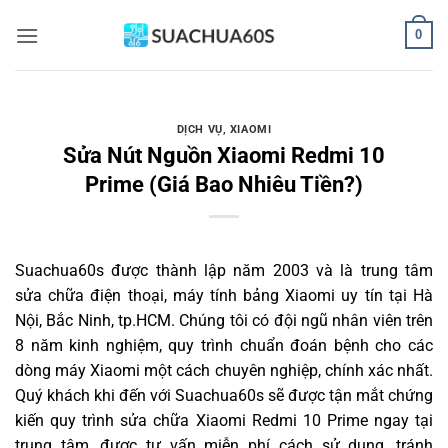
Bỏ
0
qua
nội
dung
DỊCH VỤ
,
XIAOMI
Sửa Nút Nguồn Xiaomi Redmi 10
Prime (Giá Bao Nhiêu Tiền?)
Suachua60s
được thành lập năm 2003 và là trung tâm
sửa chữa điện thoại, máy tính bảng Xiaomi uy tín tại Hà
Nội, Bắc Ninh, tp.HCM. Chúng tôi có đội ngũ nhân viên trên
8 năm kinh nghiệm, quy trình chuẩn đoán bệnh cho các
dòng máy Xiaomi một cách chuyên nghiệp, chính xác nhất.
Quý khách khi đến với Suachua60s sẽ được tận mắt chứng
kiến quy trình sửa chữa Xiaomi Redmi 10 Prime ngay tại
trung tâm, được tư vấn miễn phí cách sử dụng, tránh