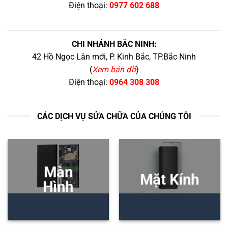
Điện thoại:
0977 602 688
CHI NHÁNH BẮC NINH:
42 Hồ Ngọc Lân mới, P. Kinh Bắc, TP.Bắc Ninh
(
Xem bản đồ
)
Điện thoại:
0964 308 308
CÁC DỊCH VỤ SỬA CHỮA CỦA CHÚNG TÔI
Màn
Mặt Kính
Hình