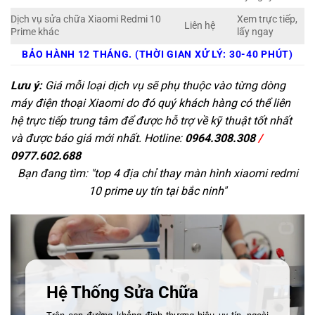
Dịch vụ sửa chữa Xiaomi Redmi 10
Xem trực tiếp,
Liên hệ
Prime khác
lấy ngay
BẢO HÀNH 12 THÁNG. (THỜI GIAN XỬ LÝ: 30-40 PHÚT)
Lưu ý:
Giá mỗi loại dịch vụ sẽ phụ thuộc vào từng dòng
máy điện thoại Xiaomi do đó quý khách hàng có thể liên
hệ trực tiếp trung tâm để được hỗ trợ về kỹ thuật tốt nhất
và được báo giá mới nhất. Hotline:
0964.308.308
/
0977.602.688
Bạn đang tìm: "
top 4 địa chỉ thay màn hình xiaomi redmi
10 prime uy tín tại bắc ninh
"
Hệ Thống Sửa Chữa