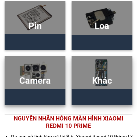
Pin
Loa
Camera
Khác
NGUYÊN NHÂN HỎNG MÀN HÌNH XIAOMI
REDMI 10 PRIME
Do bạn vô tình làm rơi thiết bị Xiaomi Redmi 10 Prime từ