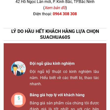
42 Hồ Ngọc Lân mới, P. Kinh Bắc, TP.Bắc Ninh
(
Xem bản đồ
)
Điện thoại:
0964 308 308
LÝ DO HẦU HẾT KHÁCH HÀNG LỰA CHỌN
SUACHUA60S
Đội ngũ giàu kinh nghiệm
Đội ngũ kỹ thuật có kinh nghiệm lâu
năm. Hiểu biết về các thiết bị, thao tác
nhanh.
Bảng giá hợp lý với khách hàng
Bảng giá sản phẩm của chúng tôi được
đánh giá là tốt nhất so với các bên