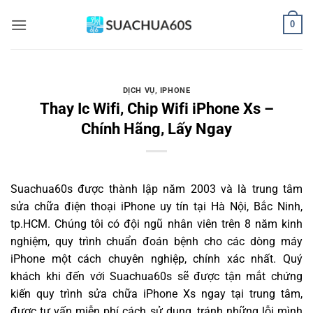
Bỏ
0
qua
nội
dung
DỊCH VỤ
,
IPHONE
Thay Ic Wifi, Chip Wifi iPhone Xs –
Chính Hãng, Lấy Ngay
Suachua60s
được thành lập năm 2003 và là trung tâm
sửa chữa điện thoại iPhone uy tín tại Hà Nội, Bắc Ninh,
tp.HCM. Chúng tôi có đội ngũ nhân viên trên 8 năm kinh
nghiệm, quy trình chuẩn đoán bệnh cho các dòng máy
iPhone một cách chuyên nghiệp, chính xác nhất. Quý
khách khi đến với Suachua60s sẽ được tận mắt chứng
kiến quy trình sửa chữa iPhone Xs ngay tại trung tâm,
được tư vấn miễn phí cách sử dụng, tránh những lỗi mình