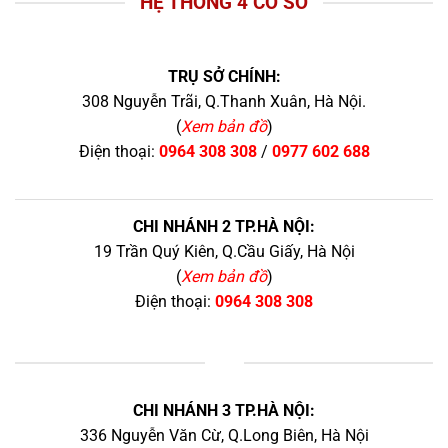
HỆ THỐNG 4 CƠ SỞ
TRỤ SỞ CHÍNH:
308 Nguyễn Trãi, Q.Thanh Xuân, Hà Nội.
(
Xem bản đồ
)
Điện thoại:
0964 308 308
/
0977 602 688
CHI NHÁNH 2 TP.HÀ NỘI:
19 Trần Quý Kiên, Q.Cầu Giấy, Hà Nội
(
Xem bản đồ
)
Điện thoại:
0964 308 308
+
CHI NHÁNH 3 TP.HÀ NỘI:
336 Nguyễn Văn Cừ, Q.Long Biên, Hà Nội