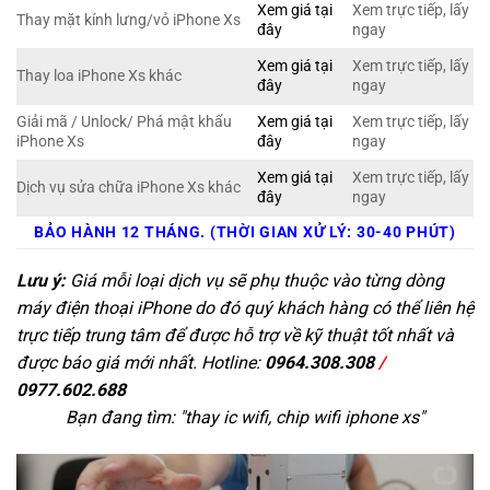
Xem giá tại
Xem trực tiếp, lấy
Thay mặt kính lưng/vỏ iPhone Xs
đây
ngay
Xem giá tại
Xem trực tiếp, lấy
Thay loa iPhone Xs khác
đây
ngay
Giải mã / Unlock/ Phá mật khẩu
Xem giá tại
Xem trực tiếp, lấy
iPhone Xs
đây
ngay
Xem giá tại
Xem trực tiếp, lấy
Dịch vụ sửa chữa iPhone Xs khác
đây
ngay
BẢO HÀNH 12 THÁNG. (THỜI GIAN XỬ LÝ: 30-40 PHÚT)
Lưu ý:
Giá mỗi loại dịch vụ sẽ phụ thuộc vào từng dòng
máy điện thoại iPhone do đó quý khách hàng có thể liên hệ
trực tiếp trung tâm để được hỗ trợ về kỹ thuật tốt nhất và
được báo giá mới nhất. Hotline:
0964.308.308
/
0977.602.688
Bạn đang tìm: "
thay ic wifi, chip wifi iphone xs
"