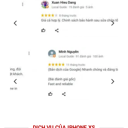
DỊCH VỤ CỦA IPHONE XS