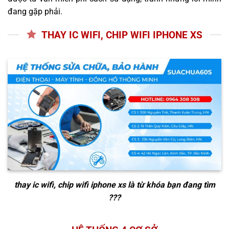
đang gặp phải.
THAY IC WIFI, CHIP WIFI IPHONE XS
thay ic wifi, chip wifi iphone xs
là từ khóa bạn đang tìm
???