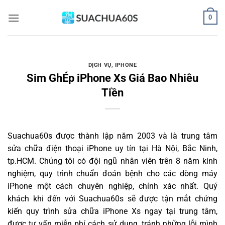
Bỏ
0
qua
nội
dung
DỊCH VỤ
,
IPHONE
Sim GhÉp iPhone Xs Giá Bao Nhiêu
Tiền
Suachua60s
được thành lập năm 2003 và là trung tâm
sửa chữa điện thoại iPhone uy tín tại Hà Nội, Bắc Ninh,
tp.HCM. Chúng tôi có đội ngũ nhân viên trên 8 năm kinh
nghiệm, quy trình chuẩn đoán bệnh cho các dòng máy
iPhone một cách chuyên nghiệp, chính xác nhất. Quý
khách khi đến với Suachua60s sẽ được tận mắt chứng
kiến quy trình sửa chữa iPhone Xs ngay tại trung tâm,
được tư vấn miễn phí cách sử dụng, tránh những lỗi mình