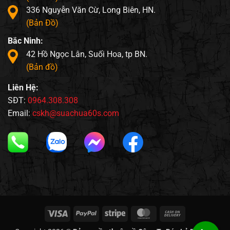
336 Nguyễn Văn Cừ, Long Biên, HN.
(Bản Đồ)
Bắc Ninh:
42 Hồ Ngọc Lân, Suối Hoa, tp BN.
(Bản đồ)
Liên Hệ:
SĐT:
0964.308.308
Email:
cskh@suachua60s.com
Visa
PayPal
Stripe
MasterCard
Cash
On