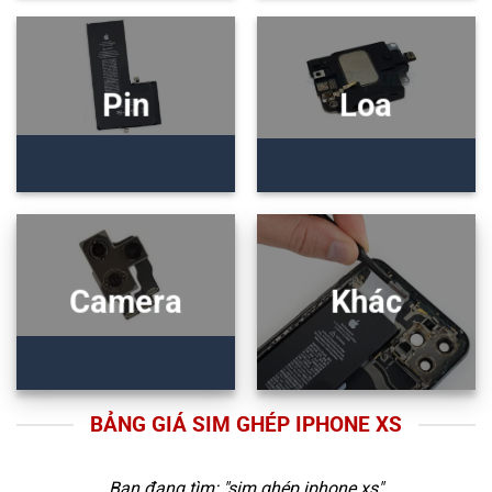
Pin
Loa
Camera
Khác
BẢNG GIÁ SIM GHÉP IPHONE XS
Bạn đang tìm: "
sim ghép iphone xs
"