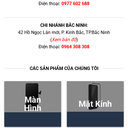
Điện thoại:
0977 602 688
CHI NHÁNH BẮC NINH:
42 Hồ Ngọc Lân mới, P. Kinh Bắc, TP.Bắc Ninh
(
Xem bản đồ
)
Điện thoại:
0964 308 308
CÁC SẢN PHẨM CỦA CHÚNG TÔI
Màn
Mặt Kính
Hình