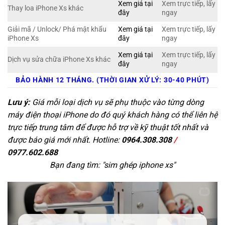
Xem giá tại
Xem trực tiếp, lấy
Thay loa iPhone Xs khác
đây
ngay
Giải mã / Unlock/ Phá mật khẩu
Xem giá tại
Xem trực tiếp, lấy
iPhone Xs
đây
ngay
Xem giá tại
Xem trực tiếp, lấy
Dịch vụ sửa chữa iPhone Xs khác
đây
ngay
BẢO HÀNH 12 THÁNG. (THỜI GIAN XỬ LÝ: 30-40 PHÚT)
Lưu ý:
Giá mỗi loại dịch vụ sẽ phụ thuộc vào từng dòng
máy điện thoại iPhone do đó quý khách hàng có thể liên hệ
trực tiếp trung tâm để được hỗ trợ về kỹ thuật tốt nhất và
được báo giá mới nhất. Hotline:
0964.308.308
/
0977.602.688
Bạn đang tìm: "
sim ghép iphone xs
"