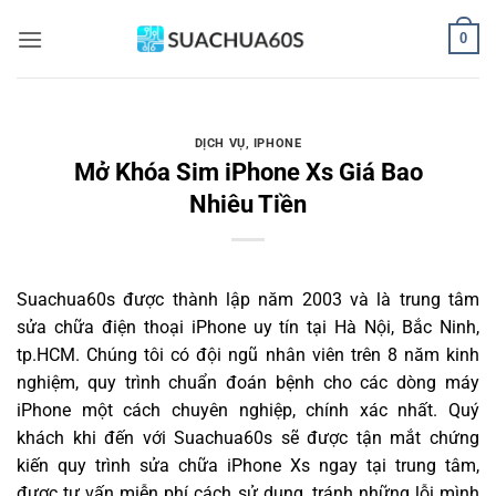
Bỏ
0
qua
nội
dung
DỊCH VỤ
,
IPHONE
Mở Khóa Sim iPhone Xs Giá Bao
Nhiêu Tiền
Suachua60s
được thành lập năm 2003 và là trung tâm
sửa chữa điện thoại iPhone uy tín tại Hà Nội, Bắc Ninh,
tp.HCM. Chúng tôi có đội ngũ nhân viên trên 8 năm kinh
nghiệm, quy trình chuẩn đoán bệnh cho các dòng máy
iPhone một cách chuyên nghiệp, chính xác nhất. Quý
khách khi đến với Suachua60s sẽ được tận mắt chứng
kiến quy trình sửa chữa iPhone Xs ngay tại trung tâm,
được tư vấn miễn phí cách sử dụng, tránh những lỗi mình