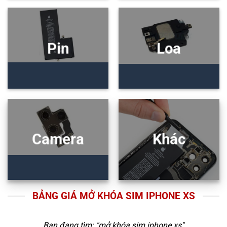
Pin
Loa
Camera
Khác
BẢNG GIÁ MỞ KHÓA SIM IPHONE XS
Bạn đang tìm: "
mở khóa sim iphone xs
"