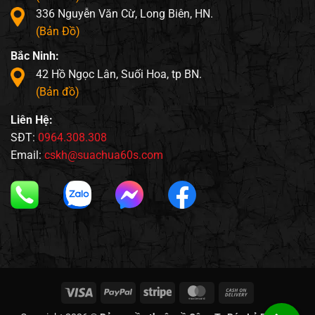
336 Nguyễn Văn Cừ, Long Biên, HN.
(Bản Đồ)
Bắc Ninh:
42 Hồ Ngọc Lân, Suối Hoa, tp BN.
(Bản đồ)
Liên Hệ:
SĐT:
0964.308.308
Email:
cskh@suachua60s.com
Visa
PayPal
Stripe
MasterCard
Cash
On