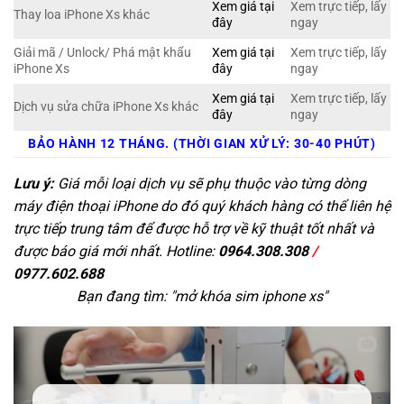
Xem giá tại
Xem trực tiếp, lấy
Thay loa iPhone Xs khác
đây
ngay
Giải mã / Unlock/ Phá mật khẩu
Xem giá tại
Xem trực tiếp, lấy
iPhone Xs
đây
ngay
Xem giá tại
Xem trực tiếp, lấy
Dịch vụ sửa chữa iPhone Xs khác
đây
ngay
BẢO HÀNH 12 THÁNG. (THỜI GIAN XỬ LÝ: 30-40 PHÚT)
Lưu ý:
Giá mỗi loại dịch vụ sẽ phụ thuộc vào từng dòng
máy điện thoại iPhone do đó quý khách hàng có thể liên hệ
trực tiếp trung tâm để được hỗ trợ về kỹ thuật tốt nhất và
được báo giá mới nhất. Hotline:
0964.308.308
/
0977.602.688
Bạn đang tìm: "
mở khóa sim iphone xs
"