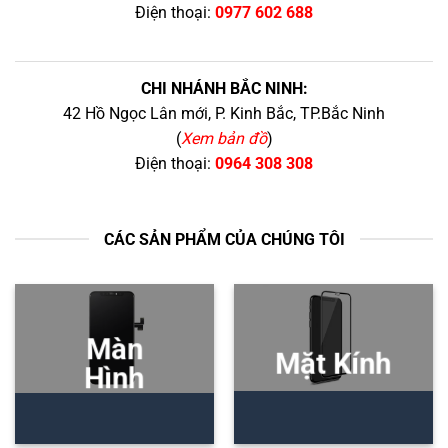
Điện thoại:
0977 602 688
CHI NHÁNH BẮC NINH:
42 Hồ Ngọc Lân mới, P. Kinh Bắc, TP.Bắc Ninh
(
Xem bản đồ
)
Điện thoại:
0964 308 308
CÁC SẢN PHẨM CỦA CHÚNG TÔI
Màn
Mặt Kính
Hình