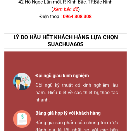
42 Hồ Ngọc Lân mới, P. Kinh Bắc, TP.Bắc Ninh
(
Xem bản đồ
)
Điện thoại:
0964 308 308
LÝ DO HẦU HẾT KHÁCH HÀNG LỰA CHỌN
SUACHUA60S
Đội ngũ giàu kinh nghiệm
Đội ngũ kỹ thuật có kinh nghiệm lâu
năm. Hiểu biết về các thiết bị, thao tác
nhanh.
Bảng giá hợp lý với khách hàng
Bảng giá sản phẩm của chúng tôi được
đánh giá là tốt nhất so với các bên