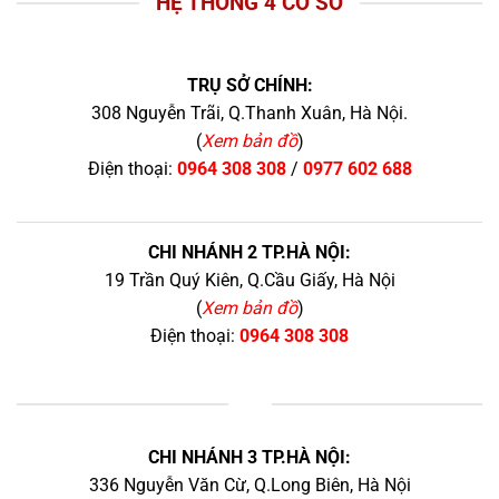
HỆ THỐNG 4 CƠ SỞ
TRỤ SỞ CHÍNH:
308 Nguyễn Trãi, Q.Thanh Xuân, Hà Nội.
(
Xem bản đồ
)
Điện thoại:
0964 308 308
/
0977 602 688
CHI NHÁNH 2 TP.HÀ NỘI:
19 Trần Quý Kiên, Q.Cầu Giấy, Hà Nội
(
Xem bản đồ
)
Điện thoại:
0964 308 308
+
CHI NHÁNH 3 TP.HÀ NỘI:
336 Nguyễn Văn Cừ, Q.Long Biên, Hà Nội