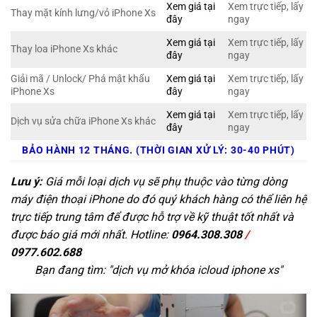
Xem giá tại
Xem trực tiếp, lấy
Thay mặt kính lưng/vỏ iPhone Xs
đây
ngay
Xem giá tại
Xem trực tiếp, lấy
Thay loa iPhone Xs khác
đây
ngay
Giải mã / Unlock/ Phá mật khẩu
Xem giá tại
Xem trực tiếp, lấy
iPhone Xs
đây
ngay
Xem giá tại
Xem trực tiếp, lấy
Dịch vụ sửa chữa iPhone Xs khác
đây
ngay
BẢO HÀNH 12 THÁNG. (THỜI GIAN XỬ LÝ: 30-40 PHÚT)
Lưu ý:
Giá mỗi loại dịch vụ sẽ phụ thuộc vào từng dòng
máy điện thoại iPhone do đó quý khách hàng có thể liên hệ
trực tiếp trung tâm để được hỗ trợ về kỹ thuật tốt nhất và
được báo giá mới nhất. Hotline:
0964.308.308
/
0977.602.688
Bạn đang tìm: "
dịch vụ mở khóa icloud iphone xs
"