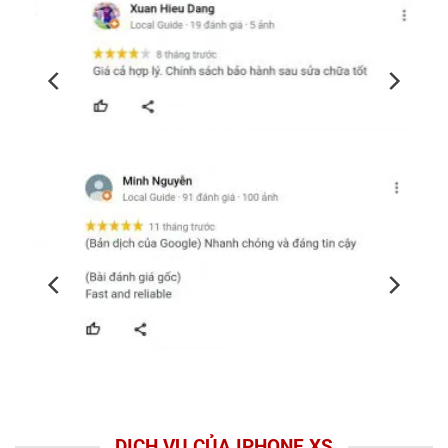
DỊCH VỤ CỦA IPHONE XS