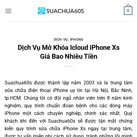
Bỏ
0
qua
nội
dung
DỊCH VỤ
,
IPHONE
Dịch Vụ Mở Khóa Icloud iPhone Xs
Giá Bao Nhiêu Tiền
Suachua60s
được thành lập năm 2003 và là trung tâm
sửa chữa điện thoại iPhone uy tín tại Hà Nội, Bắc Ninh,
tp.HCM. Chúng tôi có đội ngũ nhân viên trên 8 năm kinh
nghiệm, quy trình chuẩn đoán bệnh cho các dòng máy
iPhone một cách chuyên nghiệp, chính xác nhất. Quý
khách khi đến với Suachua60s sẽ được tận mắt chứng
kiến quy trình sửa chữa iPhone Xs ngay tại trung tâm,
được tư vấn miễn phí cách sử dụng, tránh những lỗi mình