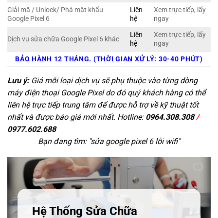
Giải mã / Unlock/ Phá mật khẩu
Liên
Xem trực tiếp, lấy
Google Pixel 6
hệ
ngay
Liên
Xem trực tiếp, lấy
Dịch vụ sửa chữa Google Pixel 6 khác
hệ
ngay
BẢO HÀNH 12 THÁNG. (THỜI GIAN XỬ LÝ: 30-40 PHÚT)
Lưu ý:
Giá mỗi loại dịch vụ sẽ phụ thuộc vào từng dòng
máy điện thoại Google Pixel do đó quý khách hàng có thể
liên hệ trực tiếp trung tâm để được hỗ trợ về kỹ thuật tốt
nhất và được báo giá mới nhất. Hotline:
0964.308.308
/
0977.602.688
Bạn đang tìm: "
sửa google pixel 6 lỗi wifi
"
Hệ Thống Sửa Chữa