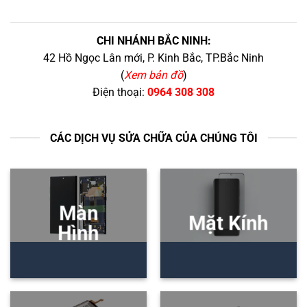
CHI NHÁNH BẮC NINH:
42 Hồ Ngọc Lân mới, P. Kinh Bắc, TP.Bắc Ninh
(
Xem bản đồ
)
Điện thoại:
0964 308 308
CÁC DỊCH VỤ SỬA CHỮA CỦA CHÚNG TÔI
Màn
Mặt Kính
Hình