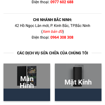
Điện thoại:
0977 602 688
CHI NHÁNH BẮC NINH:
42 Hồ Ngọc Lân mới, P. Kinh Bắc, TP.Bắc Ninh
(
Xem bản đồ
)
Điện thoại:
0964 308 308
CÁC DỊCH VỤ SỬA CHỮA CỦA CHÚNG TÔI
Màn
Mặt Kính
Hình