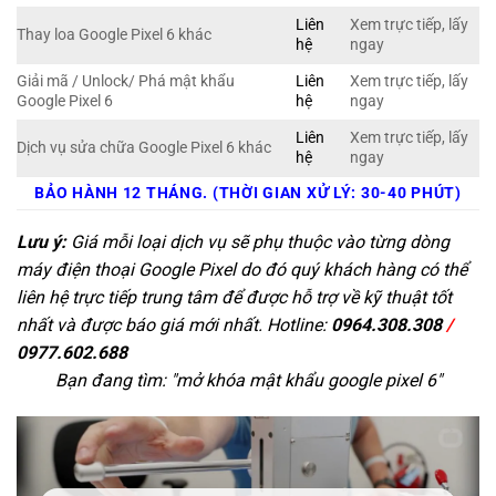
Liên
Xem trực tiếp, lấy
Thay loa Google Pixel 6 khác
hệ
ngay
Giải mã / Unlock/ Phá mật khẩu
Liên
Xem trực tiếp, lấy
Google Pixel 6
hệ
ngay
Liên
Xem trực tiếp, lấy
Dịch vụ sửa chữa Google Pixel 6 khác
hệ
ngay
BẢO HÀNH 12 THÁNG. (THỜI GIAN XỬ LÝ: 30-40 PHÚT)
Lưu ý:
Giá mỗi loại dịch vụ sẽ phụ thuộc vào từng dòng
máy điện thoại Google Pixel do đó quý khách hàng có thể
liên hệ trực tiếp trung tâm để được hỗ trợ về kỹ thuật tốt
nhất và được báo giá mới nhất. Hotline:
0964.308.308
/
0977.602.688
Bạn đang tìm: "
mở khóa mật khẩu google pixel 6
"