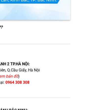
??
NH 2 TP.HÀ NỘI:
iên, Q.Cầu Giấy, Hà Nội
em bản đồ
)
oại:
0964 308 308