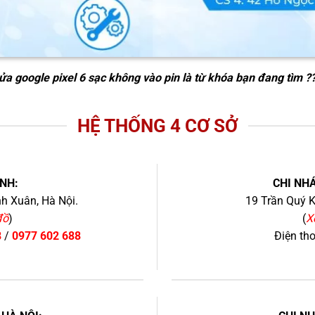
ửa google pixel 6 sạc không vào pin
là từ khóa bạn đang tìm ?
HỆ THỐNG 4 CƠ SỞ
NH:
CHI NHÁ
h Xuân, Hà Nội.
19 Trần Quý K
đồ
)
(
X
8
/
0977 602 688
Điện th
+