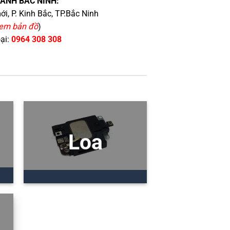
HÁNH BẮC NINH:
i, P. Kinh Bắc, TP.Bắc Ninh
em bản đồ
)
oại:
0964 308 308
Loa