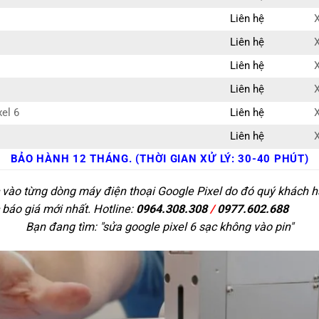
Liên hệ
X
Liên hệ
X
Liên hệ
X
Liên hệ
X
el 6
Liên hệ
X
Liên hệ
X
BẢO HÀNH 12 THÁNG. (THỜI GIAN XỬ LÝ: 30-40 PHÚT)
 vào từng dòng máy điện thoại Google Pixel do đó quý khách hà
 báo giá mới nhất. Hotline:
0964.308.308
/
0977.602.688
Bạn đang tìm: "
sửa google pixel 6 sạc không vào pin
"