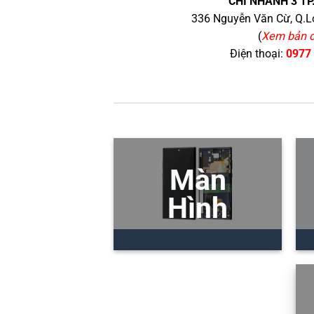
CHI NHÁNH 3 TP
336 Nguyễn Văn Cừ, Q.Lo
(
Xem bản 
Điện thoại:
0977
Màn
Hình