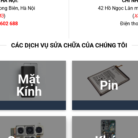
.HÀ NỘI:
CHI N
ng Biên, Hà Nội
42 Hồ Ngọc Lân mớ
đồ
)
(
X
 602 688
Điện th
CÁC DỊCH VỤ SỬA CHỮA CỦA CHÚNG TÔI
Mặt
Pin
Kính