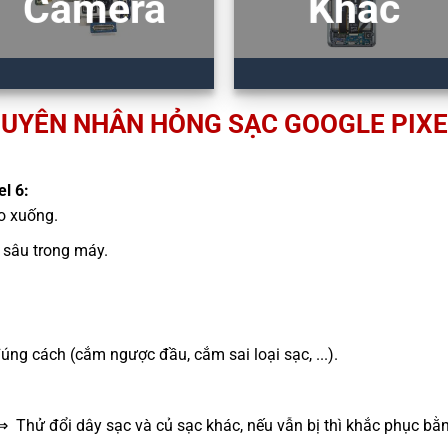
Camera
Khác
UYÊN NHÂN HỎNG SẠC GOOGLE PIXE
l 6:
ao xuống.
sâu trong máy.
g cách (cắm ngược đầu, cắm sai loại sạc, ...).
⇒ Thử đổi dây sạc và củ sạc khác, nếu vẫn bị thì khắc phục bằ