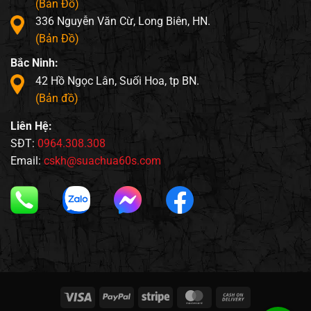
(Bản Đồ)
336 Nguyễn Văn Cừ, Long Biên, HN.
(Bản Đồ)
Bắc Ninh:
42 Hồ Ngọc Lân, Suối Hoa, tp BN.
(Bản đồ)
Liên Hệ:
SĐT:
0964.308.308
Email:
cskh@suachua60s.com
Visa
PayPal
Stripe
MasterCard
Cash