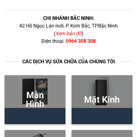
CHI NHÁNH BẮC NINH:
42 Hồ Ngọc Lân mới, P. Kinh Bắc, TP.Bắc Ninh
(
Xem bản đồ
)
Điện thoại:
0964 308 308
CÁC DỊCH VỤ SỬA CHỮA CỦA CHÚNG TÔI
Màn
Mặt Kính
Hình