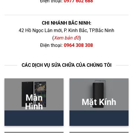
Điện thoại:
0977 602 688
CHI NHÁNH BẮC NINH:
42 Hồ Ngọc Lân mới, P. Kinh Bắc, TP.Bắc Ninh
(
Xem bản đồ
)
Điện thoại:
0964 308 308
CÁC DỊCH VỤ SỬA CHỮA CỦA CHÚNG TÔI
Màn
Mặt Kính
Hình