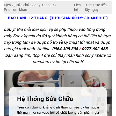
Dịch vụ sửa chữa Sony Xperia Xz
Liên
Xem trực tiếp,
Premium khác
hệ
lấy ngay
BẢO HÀNH 12 THÁNG. (THỜI GIAN XỬ LÝ: 30-40 PHÚT)
Lưu ý:
Giá mỗi loại dịch vụ sẽ phụ thuộc vào từng dòng
máy Sony Xperia do đó quý khách hàng có thể liên hệ trực
tiếp trung tâm để được hỗ trợ về kỹ thuật tốt nhất và được
báo giá mới nhất. Hotline:
0964.308.308
/
0977.602.688
Bạn đang tìm: "
top 4 địa chỉ thay màn hình sony xperia xz
premium uy tín tại bắc ninh
"
Hệ Thống Sửa Chữa
Trên con đường khẳng định thương hiệu uy tín, ngoài
thế mạnh và sự vượt trội về chất lượng sản phẩm, giá