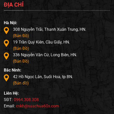
ĐỊA CHỈ
Hà Nội:
308 Nguyễn Trãi, Thanh Xuân Trung, HN.
(Bản Đồ)
19 Trần Quý Kiên, Cầu Giấy, HN.
(Bản Đồ)
336 Nguyễn Văn Cừ, Long Biên, HN.
(Bản Đồ)
Bắc Ninh:
42 Hồ Ngọc Lân, Suối Hoa, tp BN.
(Bản đồ)
Liên Hệ:
SĐT:
0964.308.308
Email:
cskh@suachua60s.com