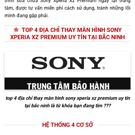
trình sửa chữa Sony Xperia Xz Premium ngay tại trung
tâm, được tư vấn miễn phí cách sử dụng, tránh những lỗi
mình đang gặp phải.
TOP 4 ĐỊA CHỈ THAY MÀN HÌNH SONY
XPERIA XZ PREMIUM UY TÍN TẠI BẮC NINH
top 4 địa chỉ thay màn hình sony xperia xz premium uy tín
tại bắc ninh
là từ khóa bạn đang tìm ???
HỆ THỐNG 4 CƠ SỞ