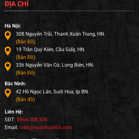
ĐỊA CHỈ
Hà Nội:
308 Nguyễn Trãi, Thanh Xuân Trung, HN.
(Bản Đồ)
19 Trần Quý Kiên, Cầu Giấy, HN.
(Bản Đồ)
336 Nguyễn Văn Cừ, Long Biên, HN.
(Bản Đồ)
Bắc Ninh:
42 Hồ Ngọc Lân, Suối Hoa, tp BN.
(Bản đồ)
Liên Hệ:
SĐT:
0964.308.308
Email:
cskh@suachua60s.com