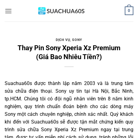
Bỏ
0
qua
nội
dung
DỊCH VỤ
,
SONY
Thay Pin Sony Xperia Xz Premium
(Giá Bao Nhiêu Tiền?)
Suachua60s
được thành lập năm 2003 và là trung tâm
sửa chữa điện thoại. Sony uy tín tại Hà Nội, Bắc Ninh,
tp.HCM. Chúng tôi có đội ngũ nhân viên trên 8 năm kinh
nghiệm, quy trình chuẩn đoán bệnh cho các dòng máy
Sony một cách chuyên nghiệp, chính xác nhất. Quý khách
khi đến với Suachua60s sẽ được tận mắt chứng kiến quy
trình sửa chữa Sony Xperia Xz Premium ngay tại trung
tâm, được tư vấn miễn phí cách sử dụng, tránh những lỗi