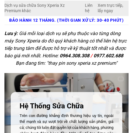
Dịch vụ sửa chữa Sony Xperia Xz
Liên
Xem trực tiếp,
Premium khác
hệ
lấy ngay
BẢO HÀNH 12 THÁNG. (THỜI GIAN XỬ LÝ: 30-40 PHÚT)
Lưu ý:
Giá mỗi loại dịch vụ sẽ phụ thuộc vào từng dòng
máy Sony Xperia do đó quý khách hàng có thể liên hệ trực
tiếp trung tâm để được hỗ trợ về kỹ thuật tốt nhất và được
báo giá mới nhất. Hotline:
0964.308.308
/
0977.602.688
Bạn đang tìm: "
thay pin sony xperia xz premium
"
Hệ Thống Sửa Chữa
Trên con đường khẳng định thương hiệu uy tín, ngoài
thế mạnh và sự vượt trội về chất lượng sản phẩm, giá
cả; chúng tôi luôn đặt quyền lợi của khách hàng, phương