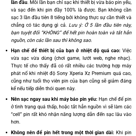
lần đầu
. Mỗi lần bạn chỉ sạc khi thiết bị vừa báo pin yếu,
và sạc đến khi pin đầy 100% là được. Bạn không cần
sạc 3 lần đầu tiên 8 tiếng bởi không thực sự cần thiết và
chẳng có tác dụng gì cả.
Lưu ý: Ở 5 lần đầu tiên này,
bạn tuyệt đối “KHÔNG” để hết pin hoàn toàn và tắt hẳn
nguồn, còn các lần sau thì không sao.
Hạn chế để thiết bị của bạn ở nhiệt độ quá cao:
Việc
vừa sạc vừa dùng (chơi game, lướt web, nghe nhạc).
Thực tế cho thấy đã có rất nhiều các trường hợp máy
phát nổ khi nhiệt độ Sony Xperia Xz Premium quá cao,
cũng như tuổi thọ viên pin của bạn cũng sẽ giảm đáng
kể nếu tiếp diễn thói quen này.
Nên sạc ngay sau khi máy báo pin yếu:
Hạn chế để pin
ở tình trạng quá thấp, hoặc tắt hẳn nguồn vì sẽ làm các
“cell” pin rất khó nhận năng lượng dẫn đến sạc lâu vào
hơn.
Không nên để pin hết trong một thời gian dài:
Khi pin