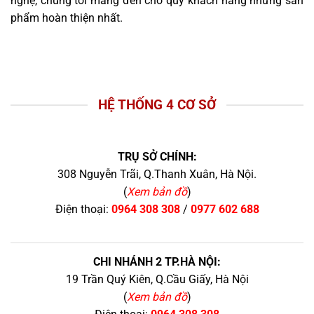
nghệ, chúng tôi mang đến cho quý khách hàng những sản
phẩm hoàn thiện nhất.
HỆ THỐNG 4 CƠ SỞ
TRỤ SỞ CHÍNH:
308 Nguyễn Trãi, Q.Thanh Xuân, Hà Nội.
(
Xem bản đồ
)
Điện thoại:
0964 308 308
/
0977 602 688
CHI NHÁNH 2 TP.HÀ NỘI:
19 Trần Quý Kiên, Q.Cầu Giấy, Hà Nội
(
Xem bản đồ
)