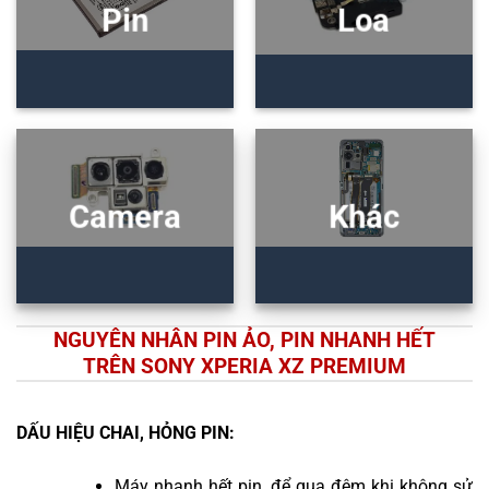
Pin
Loa
Camera
Khác
NGUYÊN NHÂN PIN ẢO, PIN NHANH HẾT
TRÊN SONY XPERIA XZ PREMIUM
DẤU HIỆU CHAI, HỎNG PIN:
Máy nhanh hết pin, để qua đêm khi không sử