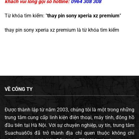
khách vui lòng gọi số hotline:
0964 308 308
Từ khóa tìm kiếm: "
thay pin sony xperia xz premium
"
thay pin sony xperia xz premium
là từ khóa tìm kiếm
VỀ CÔNG TY
Được thành lập từ năm 2003, chúng tôi là một trong những
trung tâm cung cấp linh kiện điện thoại, máy tính, đông hồ
đầu tiên tại Hà Nội. Với sự chuyên nghiệp, uy tín, trung tâm
Suachua60s đã trở thành địa chỉ quen thuộc không chỉ