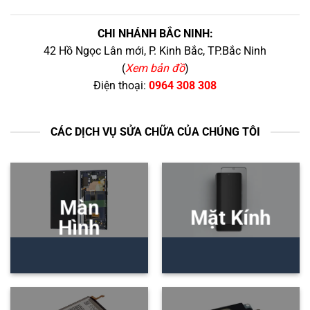
CHI NHÁNH BẮC NINH:
42 Hồ Ngọc Lân mới, P. Kinh Bắc, TP.Bắc Ninh
(
Xem bản đồ
)
Điện thoại:
0964 308 308
CÁC DỊCH VỤ SỬA CHỮA CỦA CHÚNG TÔI
Màn
Mặt Kính
Hình