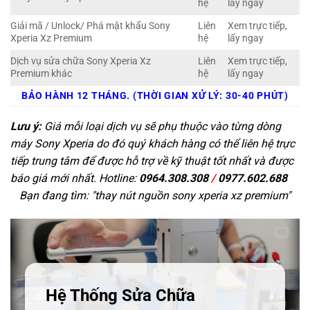
hệ
lấy ngay
Giải mã / Unlock/ Phá mật khẩu Sony
Liên
Xem trực tiếp,
Xperia Xz Premium
hệ
lấy ngay
Dịch vụ sửa chữa Sony Xperia Xz
Liên
Xem trực tiếp,
Premium khác
hệ
lấy ngay
BẢO HÀNH 12 THÁNG. (THỜI GIAN XỬ LÝ: 30-40 PHÚT)
Lưu ý:
Giá mỗi loại dịch vụ sẽ phụ thuộc vào từng dòng
máy Sony Xperia do đó quý khách hàng có thể liên hệ trực
tiếp trung tâm để được hỗ trợ về kỹ thuật tốt nhất và được
báo giá mới nhất. Hotline:
0964.308.308
/
0977.602.688
Bạn đang tìm: "
thay nút nguồn sony xperia xz premium
"
Hệ Thống Sửa Chữa