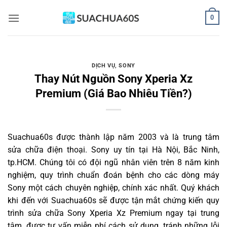
Bỏ
0
qua
nội
dung
DỊCH VỤ
,
SONY
Thay Nút Nguồn Sony Xperia Xz
Premium (Giá Bao Nhiêu Tiền?)
Suachua60s
được thành lập năm 2003 và là trung tâm
sửa chữa điện thoại. Sony uy tín tại Hà Nội, Bắc Ninh,
tp.HCM. Chúng tôi có đội ngũ nhân viên trên 8 năm kinh
nghiệm, quy trình chuẩn đoán bệnh cho các dòng máy
Sony một cách chuyên nghiệp, chính xác nhất. Quý khách
khi đến với Suachua60s sẽ được tận mắt chứng kiến quy
trình sửa chữa Sony Xperia Xz Premium ngay tại trung
tâm, được tư vấn miễn phí cách sử dụng, tránh những lỗi