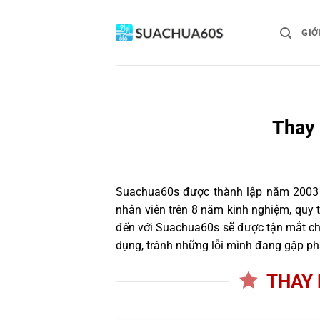
Bỏ
qua
GIỚ
nội
dung
Thay
Suachua60s
được thành lập năm 2003 và
nhân viên trên 8 năm kinh nghiệm, quy
đến với Suachua60s sẽ được tận mắt chứ
dụng, tránh những lỗi mình đang gặp ph
THAY 