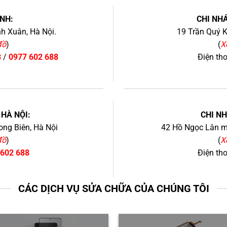
NH:
CHI NHÁ
h Xuân, Hà Nội.
19 Trần Quý K
đồ
)
(
X
8
/
0977 602 688
Điện th
+
.HÀ NỘI:
CHI N
ng Biên, Hà Nội
42 Hồ Ngọc Lân mớ
đồ
)
(
X
 602 688
Điện th
CÁC DỊCH VỤ SỬA CHỮA CỦA CHÚNG TÔI