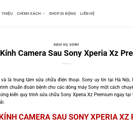
I THIỆU
CHÍNH SÁCH
SHOP DI ĐỘNG
LIÊN HỆ
DỊCH VỤ
,
SONY
 Kính Camera Sau Sony Xperia Xz Pr
 là trung tâm sửa chữa điện thoại. Sony uy tín tại Hà Nội, 
 trình chuẩn đoán bệnh cho các dòng máy Sony một cách chuyên
ng kiến quy trình sửa chữa Sony Xperia Xz Premium ngay tại 
ải.
KÍNH CAMERA SAU SONY XPERIA XZ