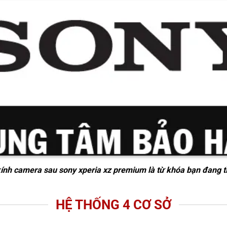
kính camera sau sony xperia xz premium
là từ khóa bạn đang t
HỆ THỐNG 4 CƠ SỞ