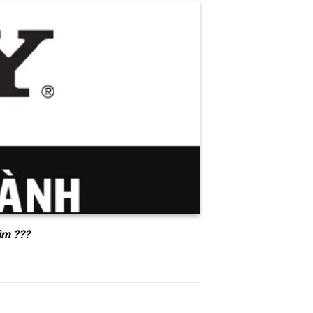
ìm ???