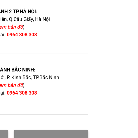
NH 2 TP.HÀ NỘI:
iên, Q.Cầu Giấy, Hà Nội
em bản đồ
)
oại:
0964 308 308
HÁNH BẮC NINH:
i, P. Kinh Bắc, TP.Bắc Ninh
em bản đồ
)
oại:
0964 308 308