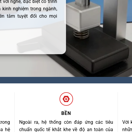
 với nghề, đặc biệt có trình
 kinh nghiệm trong ngành,
ên tâm tuyệt đối cho mọi
BỀN
trong
Ngoài ra, hệ thống còn đáp ứng các tiêu
Với 
óa hệ
chuẩn quốc tế khắt khe về độ an toàn của
nhữn