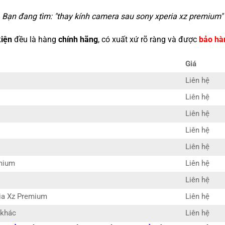
Bạn đang tìm: "
thay kính camera sau sony xperia xz premium
"
kiện
đều là hàng
chính hãng
, có xuất xứ rõ ràng và được
bảo hà
Giá
Liên hệ
Liên hệ
Liên hệ
Liên hệ
Liên hệ
emium
Liên hệ
Liên hệ
ria Xz Premium
Liên hệ
 khác
Liên hệ