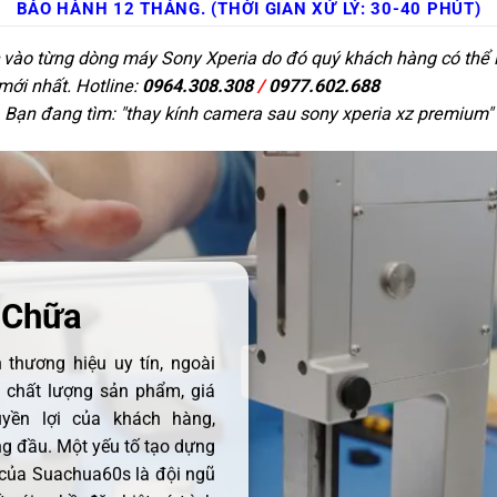
BẢO HÀNH 12 THÁNG. (THỜI GIAN XỬ LÝ: 30-40 PHÚT)
c vào từng dòng máy Sony Xperia do đó quý khách hàng có thể l
 mới nhất. Hotline:
0964.308.308
/
0977.602.688
Bạn đang tìm: "
thay kính camera sau sony xperia xz premium
"
 Chữa
thương hiệu uy tín, ngoài
ề chất lượng sản phẩm, giá
uyền lợi của khách hàng,
 đầu. Một yếu tố tạo dựng
 của Suachua60s là đội ngũ