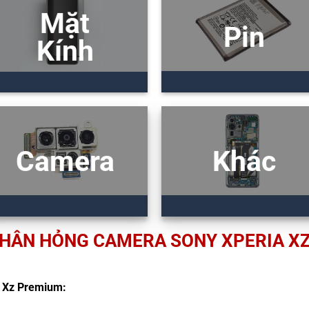
Mặt
Pin
Kính
Camera
Khác
HÂN HỎNG CAMERA SONY XPERIA X
 Xz Premium: