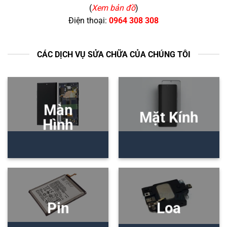
(
Xem bản đồ
)
Điện thoại:
0964 308 308
CÁC DỊCH VỤ SỬA CHỮA CỦA CHÚNG TÔI
Màn
Mặt Kính
Hình
Pin
Loa