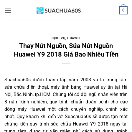
Bỏ
0
qua
nội
dung
DỊCH VỤ
,
HUAWEI
Thay Nút Nguồn, Sửa Nút Nguồn
Huawei Y9 2018 Giá Bao Nhiêu Tiền
Suachua60s
được thành lập năm 2003 và là trung tâm
sửa chữa điện thoại, máy tính bảng Huawei uy tín tại Hà
Nội, Bắc Ninh, tp.HCM. Chúng tôi có đội ngũ nhân viên trên
8 năm kinh nghiệm, quy trình chuẩn đoán bệnh cho các
dòng máy Huawei một cách chuyên nghiệp, chính xác
nhất. Quý khách khi đến với Suachua60s sẽ được tận mắt
chứng kiến quy trình sửa chữa Huawei Y9 2018 ngay tại
trung tâm, được tư vấn miễn phí cách sử dụng, tránh