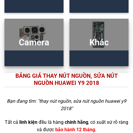
Camera
Khác
BẢNG GIÁ THAY NÚT NGUỒN, SỬA NÚT
NGUỒN HUAWEI Y9 2018
Bạn đang tìm: "
thay nút nguồn, sửa nút nguồn huawei y9
2018
"
Tất cả
linh kiện
đều là hàng
chính hãng
, có xuất xứ rõ ràng
và được
bảo hành 12 tháng.