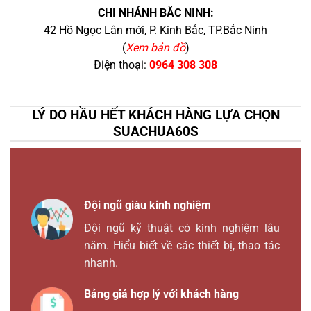
CHI NHÁNH BẮC NINH:
42 Hồ Ngọc Lân mới, P. Kinh Bắc, TP.Bắc Ninh
(
Xem bản đồ
)
Điện thoại:
0964 308 308
LÝ DO HẦU HẾT KHÁCH HÀNG LỰA CHỌN
SUACHUA60S
Đội ngũ giàu kinh nghiệm
Đội ngũ kỹ thuật có kinh nghiệm lâu
năm. Hiểu biết về các thiết bị, thao tác
nhanh.
Bảng giá hợp lý với khách hàng