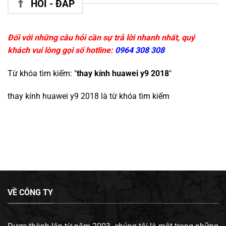
HỎI - ĐÁP
Đối với những câu hỏi cần sự trả lời nhanh nhất, quý
khách vui lòng gọi số hotline:
0964 308 308
Từ khóa tìm kiếm: "
thay kính huawei y9 2018
"
thay kính huawei y9 2018
là từ khóa tìm kiếm
VỀ CÔNG TY