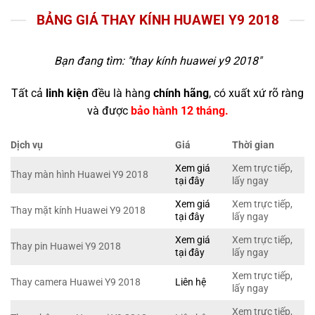
BẢNG GIÁ THAY KÍNH HUAWEI Y9 2018
Bạn đang tìm: "
thay kính huawei y9 2018
"
Tất cả
linh kiện
đều là hàng
chính hãng
, có xuất xứ rõ ràng
và được
bảo hành 12 tháng.
Dịch vụ
Giá
Thời gian
Xem giá
Xem trực tiếp,
Thay màn hình Huawei Y9 2018
tại đây
lấy ngay
Xem giá
Xem trực tiếp,
Thay mặt kính Huawei Y9 2018
tại đây
lấy ngay
Xem giá
Xem trực tiếp,
Thay pin Huawei Y9 2018
tại đây
lấy ngay
Xem trực tiếp,
Thay camera Huawei Y9 2018
Liên hệ
lấy ngay
Xem trực tiếp,