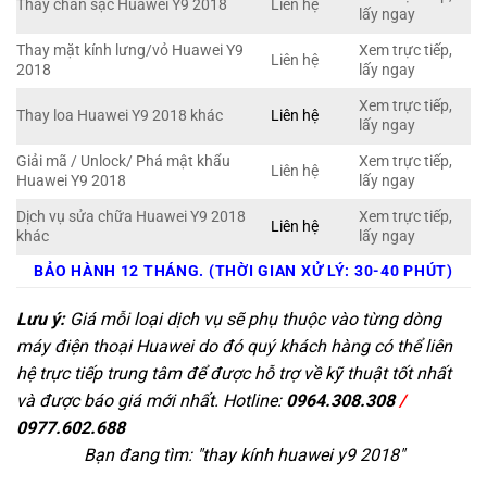
Thay chân sạc Huawei Y9 2018
Liên hệ
lấy ngay
Thay mặt kính lưng/vỏ Huawei Y9
Xem trực tiếp,
Liên hệ
2018
lấy ngay
Xem trực tiếp,
Thay loa Huawei Y9 2018 khác
Liên hệ
lấy ngay
Giải mã / Unlock/ Phá mật khẩu
Xem trực tiếp,
Liên hệ
Huawei Y9 2018
lấy ngay
Dịch vụ sửa chữa Huawei Y9 2018
Xem trực tiếp,
Liên hệ
khác
lấy ngay
BẢO HÀNH 12 THÁNG. (THỜI GIAN XỬ LÝ: 30-40 PHÚT)
Lưu ý:
Giá mỗi loại dịch vụ sẽ phụ thuộc vào từng dòng
máy điện thoại Huawei do đó quý khách hàng có thể liên
hệ trực tiếp trung tâm để được hỗ trợ về kỹ thuật tốt nhất
và được báo giá mới nhất. Hotline:
0964.308.308
/
0977.602.688
Bạn đang tìm: "
thay kính huawei y9 2018
"