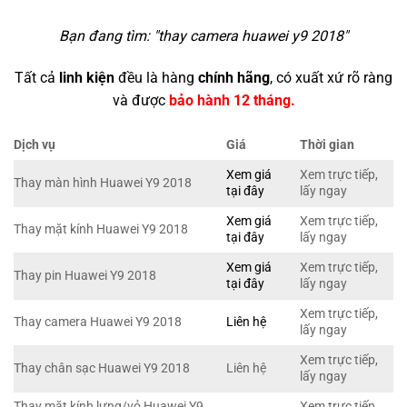
Bạn đang tìm: "
thay camera huawei y9 2018
"
Tất cả
linh kiện
đều là hàng
chính hãng
, có xuất xứ rõ ràng
và được
bảo hành 12 tháng.
Dịch vụ
Giá
Thời gian
Xem giá
Xem trực tiếp,
Thay màn hình Huawei Y9 2018
tại đây
lấy ngay
Xem giá
Xem trực tiếp,
Thay mặt kính Huawei Y9 2018
tại đây
lấy ngay
Xem giá
Xem trực tiếp,
Thay pin Huawei Y9 2018
tại đây
lấy ngay
Xem trực tiếp,
Thay camera Huawei Y9 2018
Liên hệ
lấy ngay
Xem trực tiếp,
Thay chân sạc Huawei Y9 2018
Liên hệ
lấy ngay
Thay mặt kính lưng/vỏ Huawei Y9
Xem trực tiếp,