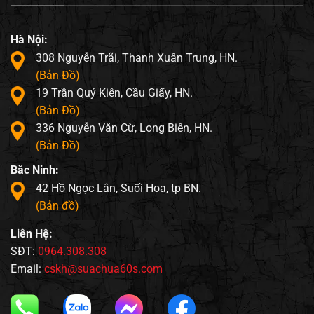
Hà Nội:
308 Nguyễn Trãi, Thanh Xuân Trung, HN.
(Bản Đồ)
19 Trần Quý Kiên, Cầu Giấy, HN.
(Bản Đồ)
336 Nguyễn Văn Cừ, Long Biên, HN.
(Bản Đồ)
Bắc Ninh:
42 Hồ Ngọc Lân, Suối Hoa, tp BN.
(Bản đồ)
Liên Hệ:
SĐT:
0964.308.308
Email:
cskh@suachua60s.com