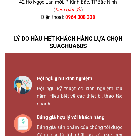
42 Hồ Ngọc Lân mới, P. Kinh Bắc, TP.Bắc Ninh
(
Xem bản đồ
)
Điện thoại:
0964 308 308
LÝ DO HẦU HẾT KHÁCH HÀNG LỰA CHỌN
SUACHUA60S
Đội ngũ giàu kinh nghiệm
Đội ngũ kỹ thuật có kinh nghiệm lâu
năm. Hiểu biết về các thiết bị, thao tác
nhanh.
Bảng giá hợp lý với khách hàng
Bảng giá sản phẩm của chúng tôi được
đánh giá là tốt nhất so với các bên