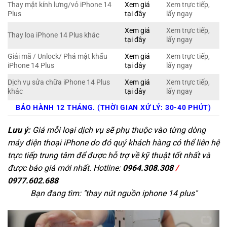
Thay mặt kính lưng/vỏ iPhone 14
Xem giá
Xem trực tiếp,
Plus
tại đây
lấy ngay
Xem giá
Xem trực tiếp,
Thay loa iPhone 14 Plus khác
tại đây
lấy ngay
Giải mã / Unlock/ Phá mật khẩu
Xem giá
Xem trực tiếp,
iPhone 14 Plus
tại đây
lấy ngay
Dịch vụ sửa chữa iPhone 14 Plus
Xem giá
Xem trực tiếp,
khác
tại đây
lấy ngay
BẢO HÀNH 12 THÁNG. (THỜI GIAN XỬ LÝ: 30-40 PHÚT)
Lưu ý:
Giá mỗi loại dịch vụ sẽ phụ thuộc vào từng dòng
máy điện thoại iPhone do đó quý khách hàng có thể liên hệ
trực tiếp trung tâm để được hỗ trợ về kỹ thuật tốt nhất và
được báo giá mới nhất. Hotline:
0964.308.308
/
0977.602.688
Bạn đang tìm: "
thay nút nguồn iphone 14 plus
"