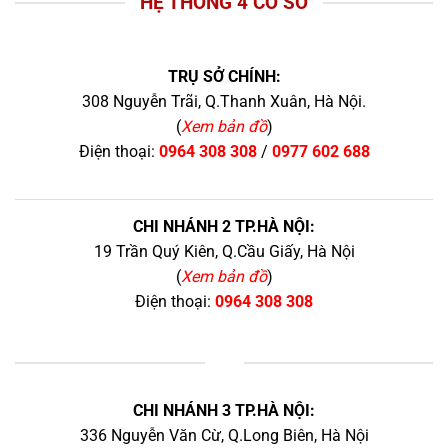
HỆ THỐNG 4 CƠ SỞ
TRỤ SỞ CHÍNH:
308 Nguyễn Trãi, Q.Thanh Xuân, Hà Nội.
(
Xem bản đồ
)
Điện thoại:
0964 308 308
/
0977 602 688
CHI NHÁNH 2 TP.HÀ NỘI:
19 Trần Quý Kiên, Q.Cầu Giấy, Hà Nội
(
Xem bản đồ
)
Điện thoại:
0964 308 308
+
CHI NHÁNH 3 TP.HÀ NỘI:
336 Nguyễn Văn Cừ, Q.Long Biên, Hà Nội