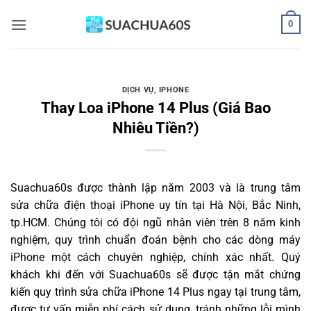
Bỏ
0
qua
nội
dung
DỊCH VỤ
,
IPHONE
Thay Loa iPhone 14 Plus (Giá Bao
Nhiêu Tiền?)
Suachua60s
được thành lập năm 2003 và là trung tâm
sửa chữa điện thoại iPhone uy tín tại Hà Nội, Bắc Ninh,
tp.HCM. Chúng tôi có đội ngũ nhân viên trên 8 năm kinh
nghiệm, quy trình chuẩn đoán bệnh cho các dòng máy
iPhone một cách chuyên nghiệp, chính xác nhất. Quý
khách khi đến với Suachua60s sẽ được tận mắt chứng
kiến quy trình sửa chữa iPhone 14 Plus ngay tại trung tâm,
được tư vấn miễn phí cách sử dụng, tránh những lỗi mình