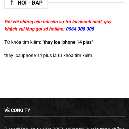
HỎI - ĐÁP
Đối với những câu hỏi cần sự trả lời nhanh nhất, quý
khách vui lòng gọi số hotline:
0964 308 308
Từ khóa tìm kiếm: "
thay loa iphone 14 plus
"
thay loa iphone 14 plus
là từ khóa tìm kiếm
VỀ CÔNG TY