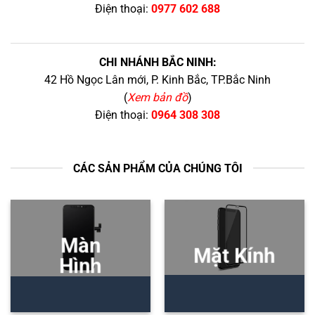
Điện thoại:
0977 602 688
CHI NHÁNH BẮC NINH:
42 Hồ Ngọc Lân mới, P. Kinh Bắc, TP.Bắc Ninh
(
Xem bản đồ
)
Điện thoại:
0964 308 308
CÁC SẢN PHẨM CỦA CHÚNG TÔI
Màn
Mặt Kính
Hình