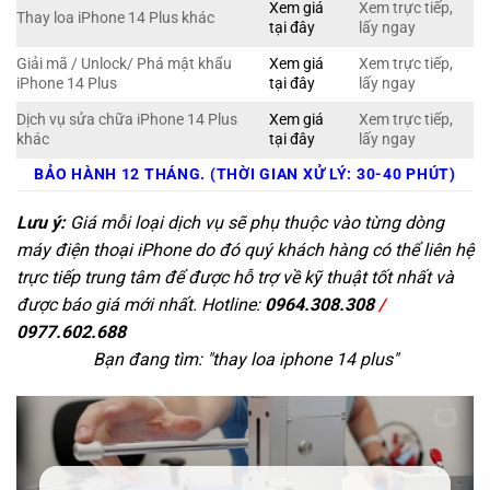
Xem giá
Xem trực tiếp,
Thay loa iPhone 14 Plus khác
tại đây
lấy ngay
Giải mã / Unlock/ Phá mật khẩu
Xem giá
Xem trực tiếp,
iPhone 14 Plus
tại đây
lấy ngay
Dịch vụ sửa chữa iPhone 14 Plus
Xem giá
Xem trực tiếp,
khác
tại đây
lấy ngay
BẢO HÀNH 12 THÁNG. (THỜI GIAN XỬ LÝ: 30-40 PHÚT)
Lưu ý:
Giá mỗi loại dịch vụ sẽ phụ thuộc vào từng dòng
máy điện thoại iPhone do đó quý khách hàng có thể liên hệ
trực tiếp trung tâm để được hỗ trợ về kỹ thuật tốt nhất và
được báo giá mới nhất. Hotline:
0964.308.308
/
0977.602.688
Bạn đang tìm: "
thay loa iphone 14 plus
"