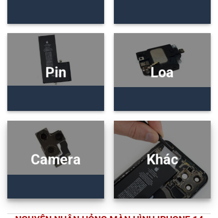
Pin
Loa
Camera
Khác