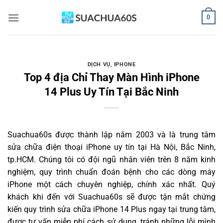
Bỏ
0
qua
nội
dung
DỊCH VỤ
,
IPHONE
Top 4 địa Chỉ Thay Màn Hình iPhone
14 Plus Uy Tín Tại Bắc Ninh
Suachua60s
được thành lập năm 2003 và là trung tâm
sửa chữa điện thoại iPhone uy tín tại Hà Nội, Bắc Ninh,
tp.HCM. Chúng tôi có đội ngũ nhân viên trên 8 năm kinh
nghiệm, quy trình chuẩn đoán bệnh cho các dòng máy
iPhone một cách chuyên nghiệp, chính xác nhất. Quý
khách khi đến với Suachua60s sẽ được tận mắt chứng
kiến quy trình sửa chữa iPhone 14 Plus ngay tại trung tâm,
được tư vấn miễn phí cách sử dụng, tránh những lỗi mình