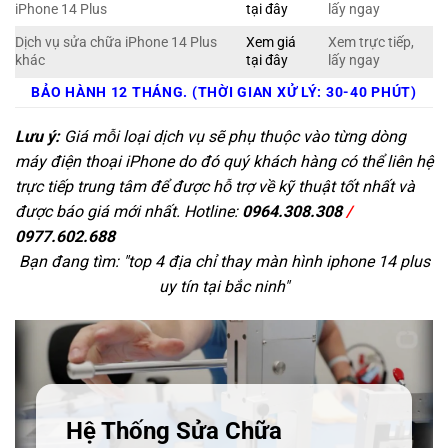
iPhone 14 Plus
tại đây
lấy ngay
Dịch vụ sửa chữa iPhone 14 Plus
Xem giá
Xem trực tiếp,
khác
tại đây
lấy ngay
BẢO HÀNH 12 THÁNG. (THỜI GIAN XỬ LÝ: 30-40 PHÚT)
Lưu ý:
Giá mỗi loại dịch vụ sẽ phụ thuộc vào từng dòng
máy điện thoại iPhone do đó quý khách hàng có thể liên hệ
trực tiếp trung tâm để được hỗ trợ về kỹ thuật tốt nhất và
được báo giá mới nhất. Hotline:
0964.308.308
/
0977.602.688
Bạn đang tìm: "
top 4 địa chỉ thay màn hình iphone 14 plus
uy tín tại bắc ninh
"
Hệ Thống Sửa Chữa