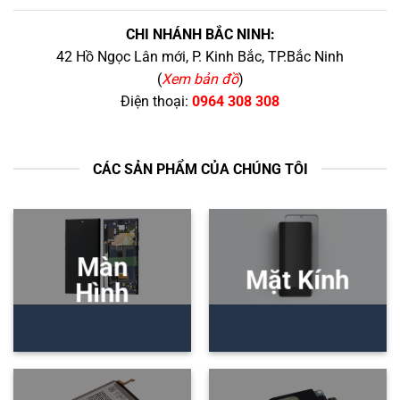
CHI NHÁNH BẮC NINH:
42 Hồ Ngọc Lân mới, P. Kinh Bắc, TP.Bắc Ninh
(
Xem bản đồ
)
Điện thoại:
0964 308 308
CÁC SẢN PHẨM CỦA CHÚNG TÔI
Màn
Mặt Kính
Hình