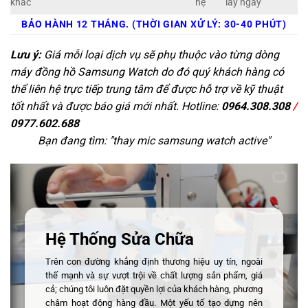
khác
hệ
lấy ngay
BẢO HÀNH 12 THÁNG. (THỜI GIAN XỬ LÝ: 30-40 PHÚT)
Lưu ý:
Giá mỗi loại dịch vụ sẽ phụ thuộc vào từng dòng
máy đồng hồ Samsung Watch do đó quý khách hàng có
thể liên hệ trực tiếp trung tâm để được hỗ trợ về kỹ thuật
tốt nhất và được báo giá mới nhất. Hotline:
0964.308.308
/
0977.602.688
Bạn đang tìm: "
thay mic samsung watch active
"
Hệ Thống Sửa Chữa
Trên con đường khẳng định thương hiệu uy tín, ngoài
thế mạnh và sự vượt trội về chất lượng sản phẩm, giá
cả; chúng tôi luôn đặt quyền lợi của khách hàng, phương
châm hoạt động hàng đầu. Một yếu tố tạo dựng nên