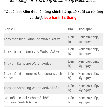
Bạn đang tìm: "
sửa đồng hồ samsung watch active
"
Tất cả
linh kiện
đều là hàng
chính hãng
, có xuất xứ rõ ràng
và được
bảo hành 12 tháng.
Dịch vụ
Giá
Thời gian
Liên
Xem trực tiếp,
Thay màn hình Samsung Watch Active
hệ
lấy ngay
Liên
Xem trực tiếp,
Thay mặt kính Samsung Watch Active
hệ
lấy ngay
Liên
Xem trực tiếp,
Thay pin Samsung Watch Active
hệ
lấy ngay
Thay mặt kính lưng/vỏ Samsung Watch
Liên
Xem trực tiếp,
Active
hệ
lấy ngay
Liên
Xem trực tiếp,
Thay loa Samsung Watch Active khác
hệ
lấy ngay
Giải mã / Unlock/ Phá mật khẩu
Liên
Xem trực tiếp,
Samsung Watch Active
hệ
lấy ngay