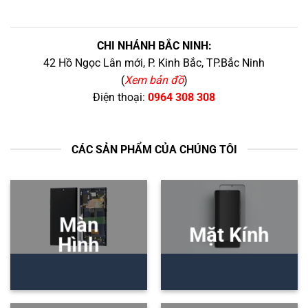
CHI NHÁNH BẮC NINH:
42 Hồ Ngọc Lân mới, P. Kinh Bắc, TP.Bắc Ninh
(
Xem bản đồ
)
Điện thoại:
0964 308 308
CÁC SẢN PHẨM CỦA CHÚNG TÔI
Màn
Mặt Kính
Hình