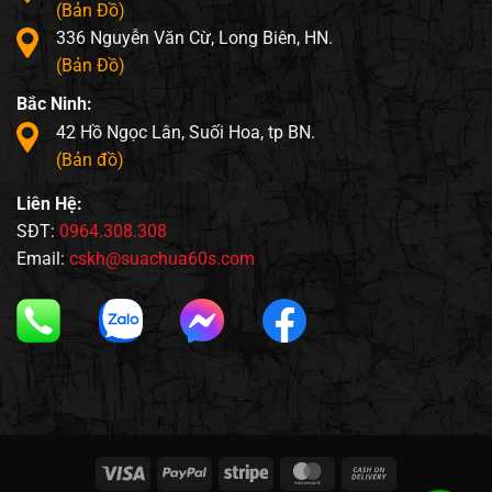
(Bản Đồ)
336 Nguyễn Văn Cừ, Long Biên, HN.
(Bản Đồ)
Bắc Ninh:
42 Hồ Ngọc Lân, Suối Hoa, tp BN.
(Bản đồ)
Liên Hệ:
SĐT:
0964.308.308
Email:
cskh@suachua60s.com
Visa
PayPal
Stripe
MasterCard
Cash