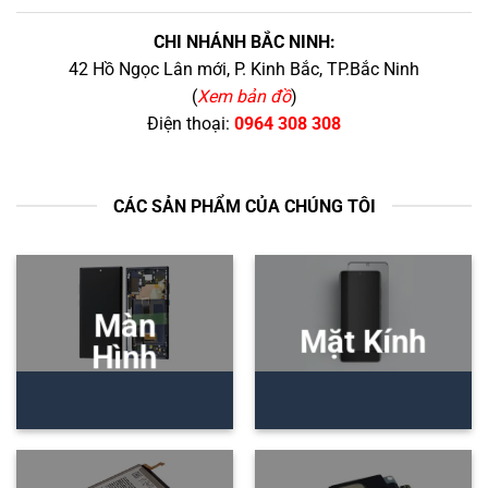
CHI NHÁNH BẮC NINH:
42 Hồ Ngọc Lân mới, P. Kinh Bắc, TP.Bắc Ninh
(
Xem bản đồ
)
Điện thoại:
0964 308 308
CÁC SẢN PHẨM CỦA CHÚNG TÔI
Màn
Mặt Kính
Hình