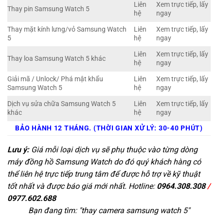
Liên
Xem trực tiếp, lấy
Thay pin Samsung Watch 5
hệ
ngay
Thay mặt kính lưng/vỏ Samsung Watch
Liên
Xem trực tiếp, lấy
5
hệ
ngay
Liên
Xem trực tiếp, lấy
Thay loa Samsung Watch 5 khác
hệ
ngay
Giải mã / Unlock/ Phá mật khẩu
Liên
Xem trực tiếp, lấy
Samsung Watch 5
hệ
ngay
Dịch vụ sửa chữa Samsung Watch 5
Liên
Xem trực tiếp, lấy
khác
hệ
ngay
BẢO HÀNH 12 THÁNG. (THỜI GIAN XỬ LÝ: 30-40 PHÚT)
Lưu ý:
Giá mỗi loại dịch vụ sẽ phụ thuộc vào từng dòng
máy đồng hồ Samsung Watch do đó quý khách hàng có
thể liên hệ trực tiếp trung tâm để được hỗ trợ về kỹ thuật
tốt nhất và được báo giá mới nhất. Hotline:
0964.308.308
/
0977.602.688
Bạn đang tìm: "
thay camera samsung watch 5
"