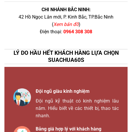
CHI NHÁNH BẮC NINH:
42 Hồ Ngọc Lân mới, P. Kinh Bắc, TP.Bắc Ninh
(
Xem bản đồ
)
Điện thoại:
0964 308 308
LÝ DO HẦU HẾT KHÁCH HÀNG LỰA CHỌN
SUACHUA60S
Đội ngũ giàu kinh nghiệm
Đội ngũ kỹ thuật có kinh nghiệm lâu
năm. Hiểu biết về các thiết bị, thao tác
nhanh.
Bảng giá hợp lý với khách hàng