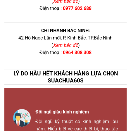
(
Xem bản đồ
)
Điện thoại:
0977 602 688
CHI NHÁNH BẮC NINH:
42 Hồ Ngọc Lân mới, P. Kinh Bắc, TP.Bắc Ninh
(
Xem bản đồ
)
Điện thoại:
0964 308 308
LÝ DO HẦU HẾT KHÁCH HÀNG LỰA CHỌN
SUACHUA60S
Đội ngũ giàu kinh nghiệm
Đội ngũ kỹ thuật có kinh nghiệm lâu
năm. Hiểu biết về các thiết bị, thao tác