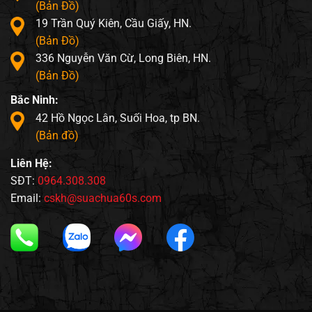
(Bản Đồ)
19 Trần Quý Kiên, Cầu Giấy, HN.
(Bản Đồ)
336 Nguyễn Văn Cừ, Long Biên, HN.
(Bản Đồ)
Bắc Ninh:
42 Hồ Ngọc Lân, Suối Hoa, tp BN.
(Bản đồ)
Liên Hệ:
SĐT:
0964.308.308
Email:
cskh@suachua60s.com