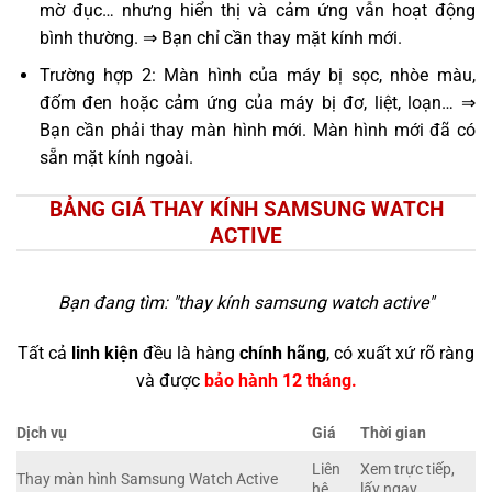
mờ đục… nhưng hiển thị và cảm ứng vẫn hoạt động
bình thường. ⇒ Bạn chỉ cần thay mặt kính mới.
Trường hợp 2: Màn hình của máy bị sọc, nhòe màu,
đốm đen hoặc cảm ứng của máy bị đơ, liệt, loạn… ⇒
Bạn cần phải thay màn hình mới. Màn hình mới đã có
sẵn mặt kính ngoài.
BẢNG GIÁ THAY KÍNH SAMSUNG WATCH
ACTIVE
Bạn đang tìm: "
thay kính samsung watch active
"
Tất cả
linh kiện
đều là hàng
chính hãng
, có xuất xứ rõ ràng
và được
bảo hành 12 tháng.
Dịch vụ
Giá
Thời gian
Liên
Xem trực tiếp,
Thay màn hình Samsung Watch Active
hệ
lấy ngay