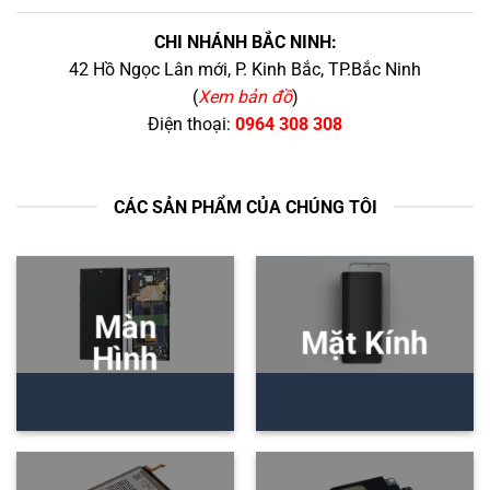
CHI NHÁNH BẮC NINH:
42 Hồ Ngọc Lân mới, P. Kinh Bắc, TP.Bắc Ninh
(
Xem bản đồ
)
Điện thoại:
0964 308 308
CÁC SẢN PHẨM CỦA CHÚNG TÔI
Màn
Mặt Kính
Hình