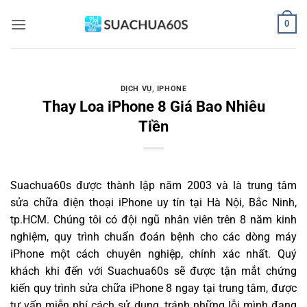
Bỏ
0
qua
nội
dung
DỊCH VỤ
,
IPHONE
Thay Loa iPhone 8 Giá Bao Nhiêu
Tiền
Suachua60s
được thành lập năm 2003 và là trung tâm
sửa chữa điện thoại iPhone uy tín tại Hà Nội, Bắc Ninh,
tp.HCM. Chúng tôi có đội ngũ nhân viên trên 8 năm kinh
nghiệm, quy trình chuẩn đoán bệnh cho các dòng máy
iPhone một cách chuyên nghiệp, chính xác nhất. Quý
khách khi đến với Suachua60s sẽ được tận mắt chứng
kiến quy trình sửa chữa iPhone 8 ngay tại trung tâm, được
tư vấn miễn phí cách sử dụng, tránh những lỗi mình đang