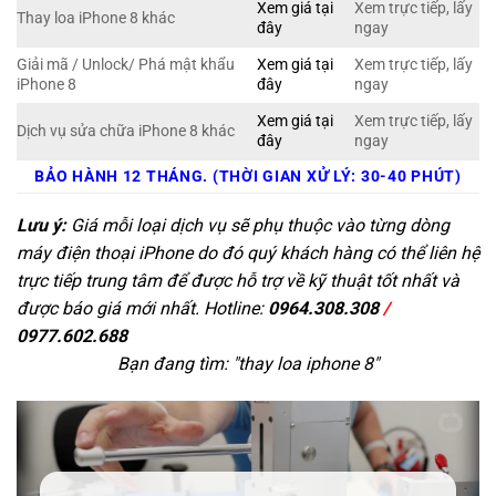
Xem giá tại
Xem trực tiếp, lấy
Thay loa iPhone 8 khác
đây
ngay
Giải mã / Unlock/ Phá mật khẩu
Xem giá tại
Xem trực tiếp, lấy
iPhone 8
đây
ngay
Xem giá tại
Xem trực tiếp, lấy
Dịch vụ sửa chữa iPhone 8 khác
đây
ngay
BẢO HÀNH 12 THÁNG. (THỜI GIAN XỬ LÝ: 30-40 PHÚT)
Lưu ý:
Giá mỗi loại dịch vụ sẽ phụ thuộc vào từng dòng
máy điện thoại iPhone do đó quý khách hàng có thể liên hệ
trực tiếp trung tâm để được hỗ trợ về kỹ thuật tốt nhất và
được báo giá mới nhất. Hotline:
0964.308.308
/
0977.602.688
Bạn đang tìm: "
thay loa iphone 8
"