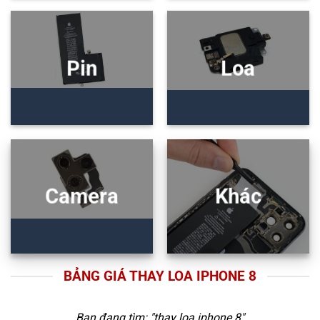
Pin
Loa
Camera
Khác
BẢNG GIÁ THAY LOA IPHONE 8
Bạn đang tìm: "
thay loa iphone 8
"