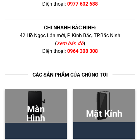
Điện thoại:
0977 602 688
CHI NHÁNH BẮC NINH:
42 Hồ Ngọc Lân mới, P. Kinh Bắc, TP.Bắc Ninh
(
Xem bản đồ
)
Điện thoại:
0964 308 308
CÁC SẢN PHẨM CỦA CHÚNG TÔI
Màn
Mặt Kính
Hình