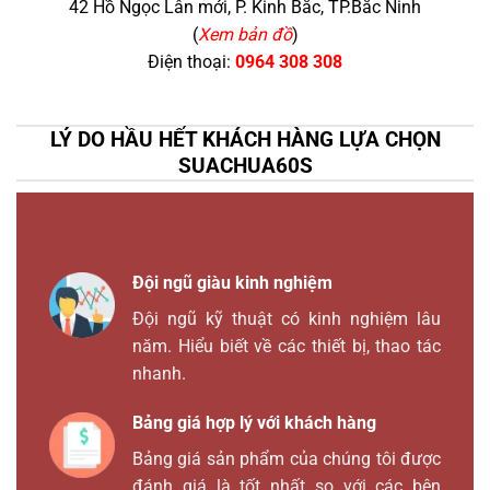
42 Hồ Ngọc Lân mới, P. Kinh Bắc, TP.Bắc Ninh
(
Xem bản đồ
)
Điện thoại:
0964 308 308
LÝ DO HẦU HẾT KHÁCH HÀNG LỰA CHỌN
SUACHUA60S
Đội ngũ giàu kinh nghiệm
Đội ngũ kỹ thuật có kinh nghiệm lâu
năm. Hiểu biết về các thiết bị, thao tác
nhanh.
Bảng giá hợp lý với khách hàng
Bảng giá sản phẩm của chúng tôi được
đánh giá là tốt nhất so với các bên