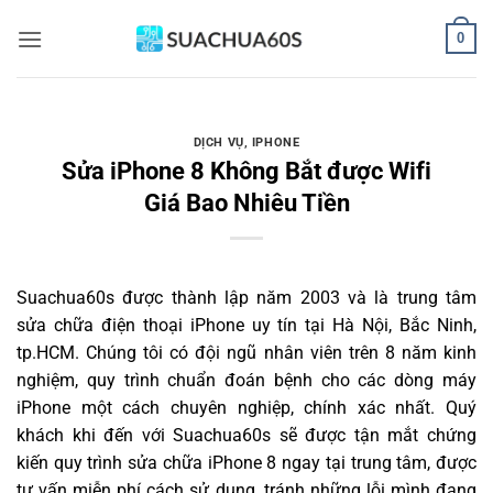
Bỏ
0
qua
nội
dung
DỊCH VỤ
,
IPHONE
Sửa iPhone 8 Không Bắt được Wifi
Giá Bao Nhiêu Tiền
Suachua60s
được thành lập năm 2003 và là trung tâm
sửa chữa điện thoại iPhone uy tín tại Hà Nội, Bắc Ninh,
tp.HCM. Chúng tôi có đội ngũ nhân viên trên 8 năm kinh
nghiệm, quy trình chuẩn đoán bệnh cho các dòng máy
iPhone một cách chuyên nghiệp, chính xác nhất. Quý
khách khi đến với Suachua60s sẽ được tận mắt chứng
kiến quy trình sửa chữa iPhone 8 ngay tại trung tâm, được
tư vấn miễn phí cách sử dụng, tránh những lỗi mình đang