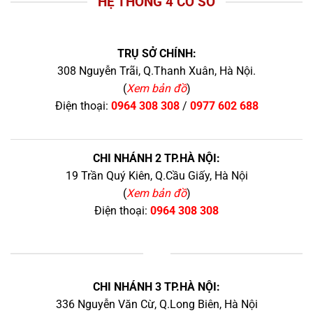
HỆ THỐNG 4 CƠ SỞ
TRỤ SỞ CHÍNH:
308 Nguyễn Trãi, Q.Thanh Xuân, Hà Nội.
(
Xem bản đồ
)
Điện thoại:
0964 308 308
/
0977 602 688
CHI NHÁNH 2 TP.HÀ NỘI:
19 Trần Quý Kiên, Q.Cầu Giấy, Hà Nội
(
Xem bản đồ
)
Điện thoại:
0964 308 308
+
CHI NHÁNH 3 TP.HÀ NỘI:
336 Nguyễn Văn Cừ, Q.Long Biên, Hà Nội