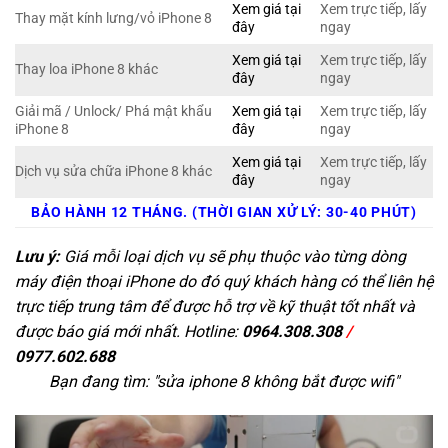
Xem giá tại
Xem trực tiếp, lấy
Thay mặt kính lưng/vỏ iPhone 8
đây
ngay
Xem giá tại
Xem trực tiếp, lấy
Thay loa iPhone 8 khác
đây
ngay
Giải mã / Unlock/ Phá mật khẩu
Xem giá tại
Xem trực tiếp, lấy
iPhone 8
đây
ngay
Xem giá tại
Xem trực tiếp, lấy
Dịch vụ sửa chữa iPhone 8 khác
đây
ngay
BẢO HÀNH 12 THÁNG. (THỜI GIAN XỬ LÝ: 30-40 PHÚT)
Lưu ý:
Giá mỗi loại dịch vụ sẽ phụ thuộc vào từng dòng
máy điện thoại iPhone do đó quý khách hàng có thể liên hệ
trực tiếp trung tâm để được hỗ trợ về kỹ thuật tốt nhất và
được báo giá mới nhất. Hotline:
0964.308.308
/
0977.602.688
Bạn đang tìm: "
sửa iphone 8 không bắt được wifi
"