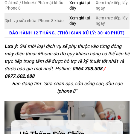
Giải mã / Unlock/ Phá mật khẩu
Xem giá tại
Xem trực tiếp, lấy
iPhone 8
đây
ngay
Xem giá tại
Xem trực tiếp, lấy
Dịch vụ sửa chữa iPhone 8 khác
đây
ngay
BẢO HÀNH 12 THÁNG. (THỜI GIAN XỬ LÝ: 30-40 PHÚT)
Lưu ý:
Giá mỗi loại dịch vụ sẽ phụ thuộc vào từng dòng
máy điện thoại iPhone do đó quý khách hàng có thể liên hệ
trực tiếp trung tâm để được hỗ trợ về kỹ thuật tốt nhất và
được báo giá mới nhất. Hotline:
0964.308.308
/
0977.602.688
Bạn đang tìm: "
sửa chân sạc, sửa cổng sạc, đầu sạc
iphone 8
"