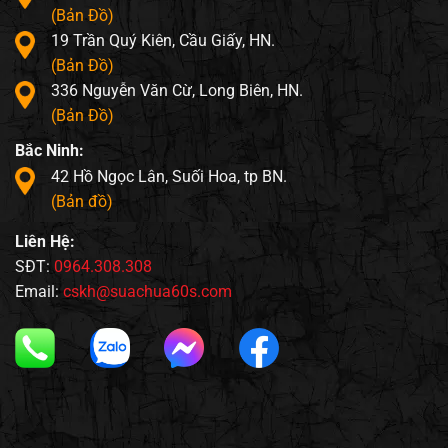
(Bản Đồ)
19 Trần Quý Kiên, Cầu Giấy, HN.
(Bản Đồ)
336 Nguyễn Văn Cừ, Long Biên, HN.
(Bản Đồ)
Bắc Ninh:
42 Hồ Ngọc Lân, Suối Hoa, tp BN.
(Bản đồ)
Liên Hệ:
SĐT:
0964.308.308
Email:
cskh@suachua60s.com