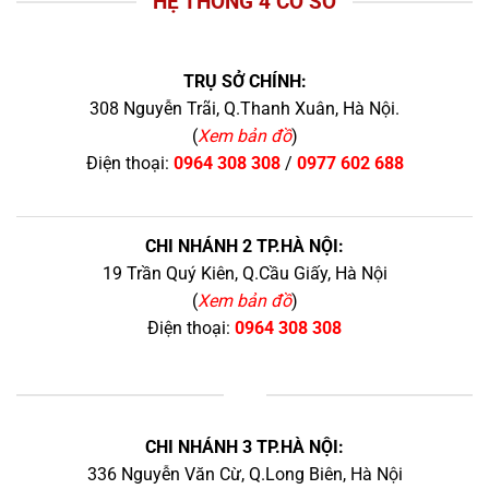
HỆ THỐNG 4 CƠ SỞ
TRỤ SỞ CHÍNH:
308 Nguyễn Trãi, Q.Thanh Xuân, Hà Nội.
(
Xem bản đồ
)
Điện thoại:
0964 308 308
/
0977 602 688
CHI NHÁNH 2 TP.HÀ NỘI:
19 Trần Quý Kiên, Q.Cầu Giấy, Hà Nội
(
Xem bản đồ
)
Điện thoại:
0964 308 308
+
CHI NHÁNH 3 TP.HÀ NỘI:
336 Nguyễn Văn Cừ, Q.Long Biên, Hà Nội