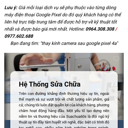
Lưu ý:
Giá mỗi loại dịch vụ sẽ phụ thuộc vào từng dòng
máy điện thoại Google Pixel do đó quý khách hàng có thể
liên hệ trực tiếp trung tâm để được hỗ trợ về kỹ thuật tốt
nhất và được báo giá mới nhất. Hotline:
0964.308.308
/
0977.602.688
Bạn đang tìm: "
thay kính camera sau google pixel 4a
"
Hệ Thống Sửa Chữa
Trên con đường khẳng định thương hiệu uy tín, ngoài
thế mạnh và sự vượt trội về chất lượng sản phẩm, giá
cả; chúng tôi luôn đặt quyền lợi của khách hàng, phương
châm hoạt động hàng đầu. Một yếu tố tạo dựng nên
niềm tin và thương hiệu của Suachua60s là đội ngũ kỹ
thuật uy tín đầy tâm huyết với nghề, đặc biệt có trình độ
tay nghề cao, nhiều năm kinh nghiệm trong ngành,