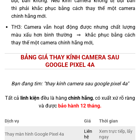
bụi, bẩn không. Nếu kính camera không bị bụi bẩn
thì phải khắc phục bằng cách thay thế một camera
chính hãng mới.
TH3: Camera vẫn hoạt động được nhưng chất lượng
màu xấu hơn bình thường ⇒ khắc phục bằng cách
thay thế một camera chính hãng mới,
BẢNG GIÁ THAY KÍNH CAMERA SAU
GOOGLE PIXEL 4A
Bạn đang tìm: "
thay kính camera sau google pixel 4a
"
Tất cả
linh kiện
đều là hàng
chính hãng
, có xuất xứ rõ ràng
và được
bảo hành 12 tháng.
Dịch vụ
Giá
Thời gian
Liên
Xem trực tiếp, lấy
Thay màn hình Google Pixel 4a
hệ
ngay