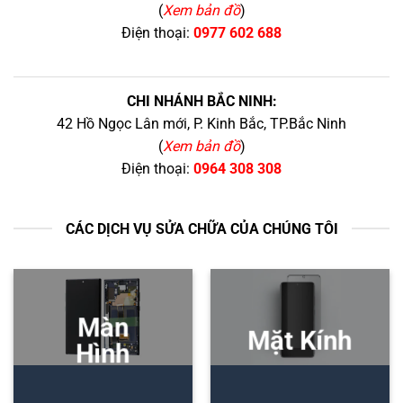
(
Xem bản đồ
)
Điện thoại:
0977 602 688
CHI NHÁNH BẮC NINH:
42 Hồ Ngọc Lân mới, P. Kinh Bắc, TP.Bắc Ninh
(
Xem bản đồ
)
Điện thoại:
0964 308 308
CÁC DỊCH VỤ SỬA CHỮA CỦA CHÚNG TÔI
Màn
Mặt Kính
Hình