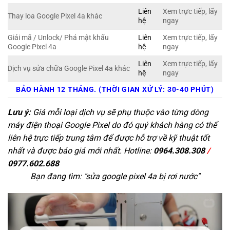
Liên
Xem trực tiếp, lấy
Thay loa Google Pixel 4a khác
hệ
ngay
Giải mã / Unlock/ Phá mật khẩu
Liên
Xem trực tiếp, lấy
Google Pixel 4a
hệ
ngay
Liên
Xem trực tiếp, lấy
Dịch vụ sửa chữa Google Pixel 4a khác
hệ
ngay
BẢO HÀNH 12 THÁNG. (THỜI GIAN XỬ LÝ: 30-40 PHÚT)
Lưu ý:
Giá mỗi loại dịch vụ sẽ phụ thuộc vào từng dòng
máy điện thoại Google Pixel do đó quý khách hàng có thể
liên hệ trực tiếp trung tâm để được hỗ trợ về kỹ thuật tốt
nhất và được báo giá mới nhất. Hotline:
0964.308.308
/
0977.602.688
Bạn đang tìm: "
sửa google pixel 4a bị rơi nước
"