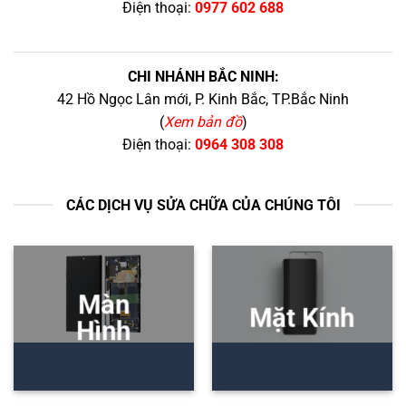
Điện thoại:
0977 602 688
CHI NHÁNH BẮC NINH:
42 Hồ Ngọc Lân mới, P. Kinh Bắc, TP.Bắc Ninh
(
Xem bản đồ
)
Điện thoại:
0964 308 308
CÁC DỊCH VỤ SỬA CHỮA CỦA CHÚNG TÔI
Màn
Mặt Kính
Hình