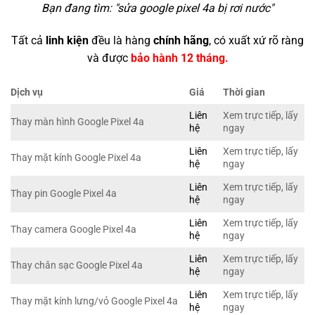
Bạn đang tìm: "
sửa google pixel 4a bị rơi nước
"
Tất cả
linh kiện
đều là hàng
chính hãng
, có xuất xứ rõ ràng
và được
bảo hành 12 tháng.
Dịch vụ
Giá
Thời gian
Liên
Xem trực tiếp, lấy
Thay màn hình Google Pixel 4a
hệ
ngay
Liên
Xem trực tiếp, lấy
Thay mặt kính Google Pixel 4a
hệ
ngay
Liên
Xem trực tiếp, lấy
Thay pin Google Pixel 4a
hệ
ngay
Liên
Xem trực tiếp, lấy
Thay camera Google Pixel 4a
hệ
ngay
Liên
Xem trực tiếp, lấy
Thay chân sạc Google Pixel 4a
hệ
ngay
Liên
Xem trực tiếp, lấy
Thay mặt kính lưng/vỏ Google Pixel 4a
hệ
ngay