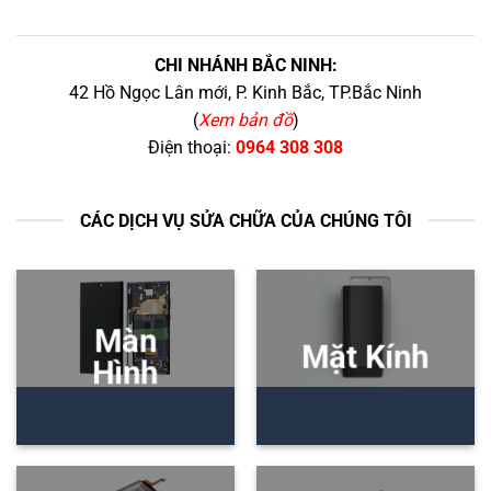
CHI NHÁNH BẮC NINH:
42 Hồ Ngọc Lân mới, P. Kinh Bắc, TP.Bắc Ninh
(
Xem bản đồ
)
Điện thoại:
0964 308 308
CÁC DỊCH VỤ SỬA CHỮA CỦA CHÚNG TÔI
Màn
Mặt Kính
Hình