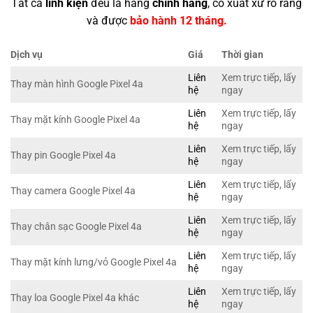
Tất cả
linh kiện
đều là hàng
chính hãng
, có xuất xứ rõ ràng
và được
bảo hành 12 tháng.
Dịch vụ
Giá
Thời gian
Liên
Xem trực tiếp, lấy
Thay màn hình Google Pixel 4a
hệ
ngay
Liên
Xem trực tiếp, lấy
Thay mặt kính Google Pixel 4a
hệ
ngay
Liên
Xem trực tiếp, lấy
Thay pin Google Pixel 4a
hệ
ngay
Liên
Xem trực tiếp, lấy
Thay camera Google Pixel 4a
hệ
ngay
Liên
Xem trực tiếp, lấy
Thay chân sạc Google Pixel 4a
hệ
ngay
Liên
Xem trực tiếp, lấy
Thay mặt kính lưng/vỏ Google Pixel 4a
hệ
ngay
Liên
Xem trực tiếp, lấy
Thay loa Google Pixel 4a khác
hệ
ngay