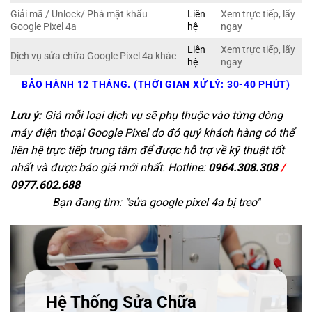
Giải mã / Unlock/ Phá mật khẩu
Liên
Xem trực tiếp, lấy
Google Pixel 4a
hệ
ngay
Liên
Xem trực tiếp, lấy
Dịch vụ sửa chữa Google Pixel 4a khác
hệ
ngay
BẢO HÀNH 12 THÁNG. (THỜI GIAN XỬ LÝ: 30-40 PHÚT)
Lưu ý:
Giá mỗi loại dịch vụ sẽ phụ thuộc vào từng dòng
máy điện thoại Google Pixel do đó quý khách hàng có thể
liên hệ trực tiếp trung tâm để được hỗ trợ về kỹ thuật tốt
nhất và được báo giá mới nhất. Hotline:
0964.308.308
/
0977.602.688
Bạn đang tìm: "
sửa google pixel 4a bị treo
"
Hệ Thống Sửa Chữa