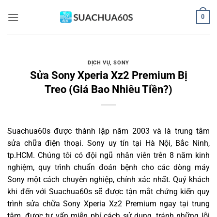
Bỏ
0
qua
nội
dung
DỊCH VỤ
,
SONY
Sửa Sony Xperia Xz2 Premium Bị
Treo (Giá Bao Nhiêu Tiền?)
Suachua60s
được thành lập năm 2003 và là trung tâm
sửa chữa điện thoại. Sony uy tín tại Hà Nội, Bắc Ninh,
tp.HCM. Chúng tôi có đội ngũ nhân viên trên 8 năm kinh
nghiệm, quy trình chuẩn đoán bệnh cho các dòng máy
Sony một cách chuyên nghiệp, chính xác nhất. Quý khách
khi đến với Suachua60s sẽ được tận mắt chứng kiến quy
trình sửa chữa Sony Xperia Xz2 Premium ngay tại trung
tâm, được tư vấn miễn phí cách sử dụng, tránh những lỗi