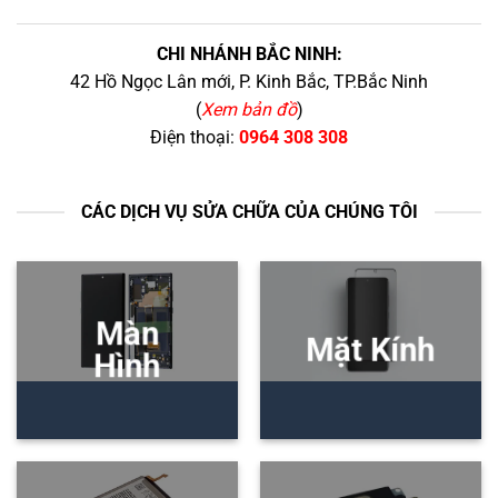
CHI NHÁNH BẮC NINH:
42 Hồ Ngọc Lân mới, P. Kinh Bắc, TP.Bắc Ninh
(
Xem bản đồ
)
Điện thoại:
0964 308 308
CÁC DỊCH VỤ SỬA CHỮA CỦA CHÚNG TÔI
Màn
Mặt Kính
Hình