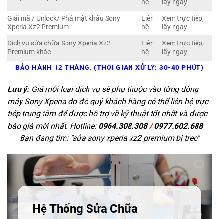
hệ
lấy ngay
Giải mã / Unlock/ Phá mật khẩu Sony
Liên
Xem trực tiếp,
Xperia Xz2 Premium
hệ
lấy ngay
Dịch vụ sửa chữa Sony Xperia Xz2
Liên
Xem trực tiếp,
Premium khác
hệ
lấy ngay
BẢO HÀNH 12 THÁNG. (THỜI GIAN XỬ LÝ: 30-40 PHÚT)
Lưu ý:
Giá mỗi loại dịch vụ sẽ phụ thuộc vào từng dòng
máy Sony Xperia do đó quý khách hàng có thể liên hệ trực
tiếp trung tâm để được hỗ trợ về kỹ thuật tốt nhất và được
báo giá mới nhất. Hotline:
0964.308.308
/
0977.602.688
Bạn đang tìm: "
sửa sony xperia xz2 premium bị treo
"
Hệ Thống Sửa Chữa