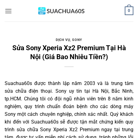
Bỏ
0
qua
nội
dung
DỊCH VỤ
,
SONY
Sửa Sony Xperia Xz2 Premium Tại Hà
Nội (Giá Bao Nhiêu Tiền?)
Suachua60s
được thành lập năm 2003 và là trung tâm
sửa chữa điện thoại. Sony uy tín tại Hà Nội, Bắc Ninh,
tp.HCM. Chúng tôi có đội ngũ nhân viên trên 8 năm kinh
nghiệm, quy trình chuẩn đoán bệnh cho các dòng máy
Sony một cách chuyên nghiệp, chính xác nhất. Quý khách
khi đến với Suachua60s sẽ được tận mắt chứng kiến quy
trình sửa chữa Sony Xperia Xz2 Premium ngay tại trung
tâm, được tư vấn miễn phí cách sử dụng, tránh những lỗi