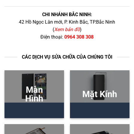
CHI NHÁNH BẮC NINH:
42 Hồ Ngọc Lân mới, P. Kinh Bắc, TP.Bắc Ninh
(
Xem bản đồ
)
Điện thoại:
0964 308 308
CÁC DỊCH VỤ SỬA CHỮA CỦA CHÚNG TÔI
Màn
Mặt Kính
Hình