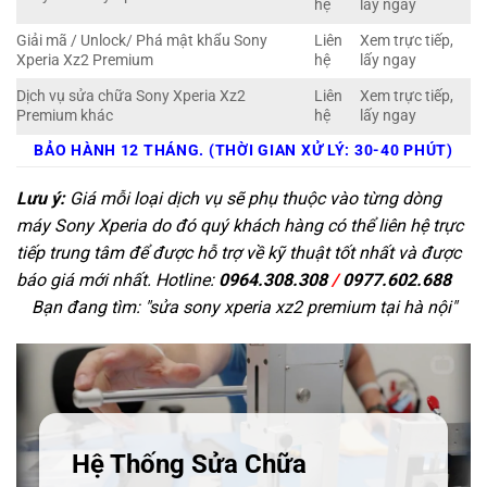
hệ
lấy ngay
Giải mã / Unlock/ Phá mật khẩu Sony
Liên
Xem trực tiếp,
Xperia Xz2 Premium
hệ
lấy ngay
Dịch vụ sửa chữa Sony Xperia Xz2
Liên
Xem trực tiếp,
Premium khác
hệ
lấy ngay
BẢO HÀNH 12 THÁNG. (THỜI GIAN XỬ LÝ: 30-40 PHÚT)
Lưu ý:
Giá mỗi loại dịch vụ sẽ phụ thuộc vào từng dòng
máy Sony Xperia do đó quý khách hàng có thể liên hệ trực
tiếp trung tâm để được hỗ trợ về kỹ thuật tốt nhất và được
báo giá mới nhất. Hotline:
0964.308.308
/
0977.602.688
Bạn đang tìm: "
sửa sony xperia xz2 premium tại hà nội
"
Hệ Thống Sửa Chữa