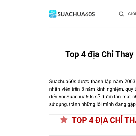
Bỏ
qua
GIỚ
nội
dung
Top 4 địa Chỉ Thay
Suachua60s
được thành lập năm 2003 và
nhân viên trên 8 năm kinh nghiệm, quy
đến với Suachua60s sẽ được tận mắt ch
sử dụng, tránh những lỗi mình đang gặp
TOP 4 ĐỊA CHỈ T