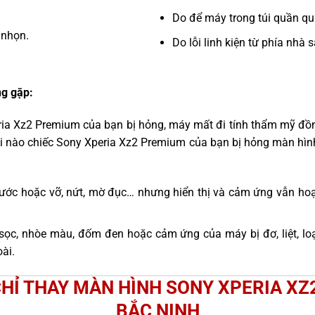
Do để máy trong túi quần quá
 nhọn.
Do lỗi linh kiện từ phía nhà 
g gặp:
ria Xz2 Premium của bạn bị hỏng, máy mất đi tính thẩm mỹ đồn
i nào chiếc Sony Xperia Xz2 Premium của bạn bị hỏng màn hìn
ước hoặc vỡ, nứt, mờ đục… nhưng hiển thị và cảm ứng vẫn hoạ
sọc, nhòe màu, đốm đen hoặc cảm ứng của máy bị đơ, liệt, l
ài.
CHỈ THAY MÀN HÌNH SONY XPERIA XZ
BẮC NINH