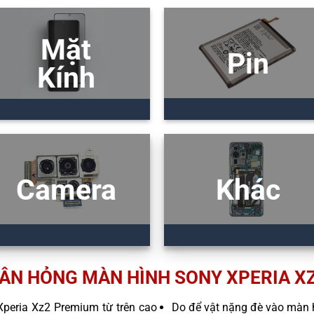
Mặt
Pin
Kính
Camera
Khác
ÂN HỎNG MÀN HÌNH SONY XPERIA X
 Xperia Xz2 Premium từ trên cao
Do để vật nặng đè vào màn 