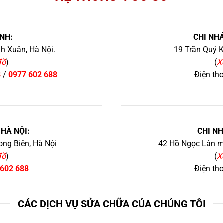
NH:
CHI NHÁ
h Xuân, Hà Nội.
19 Trần Quý K
đồ
)
(
X
8
/
0977 602 688
Điện th
+
.HÀ NỘI:
CHI N
ng Biên, Hà Nội
42 Hồ Ngọc Lân mớ
đồ
)
(
X
 602 688
Điện th
CÁC DỊCH VỤ SỬA CHỮA CỦA CHÚNG TÔI