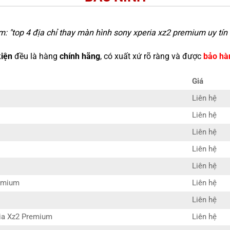
m: "
top 4 địa chỉ thay màn hình sony xperia xz2 premium uy tín 
kiện
đều là hàng
chính hãng
, có xuất xứ rõ ràng và được
bảo hà
Giá
Liên hệ
Liên hệ
Liên hệ
Liên hệ
Liên hệ
remium
Liên hệ
Liên hệ
ria Xz2 Premium
Liên hệ