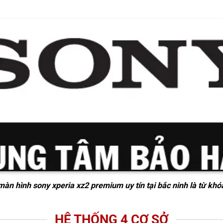
 màn hình sony xperia xz2 premium uy tín tại bắc ninh
là từ khó
HỆ THỐNG 4 CƠ SỞ