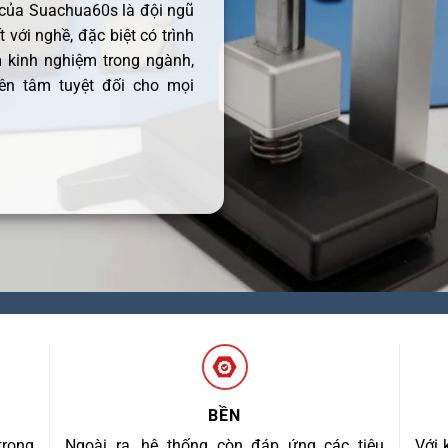
 của Suachua60s là đội ngũ
 với nghề, đặc biệt có trình
 kinh nghiệm trong ngành,
ên tâm tuyệt đối cho mọi
BỀN
trong
Ngoài ra, hệ thống còn đáp ứng các tiêu
Với 