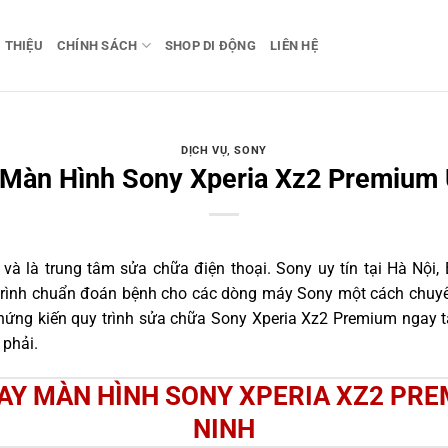
I THIỆU
CHÍNH SÁCH
SHOP DI ĐỘNG
LIÊN HỆ
DỊCH VỤ
,
SONY
 Màn Hình Sony Xperia Xz2 Premium 
 là trung tâm sửa chữa điện thoại. Sony uy tín tại Hà Nội, 
 trình chuẩn đoán bệnh cho các dòng máy Sony một cách chuyên
ứng kiến quy trình sửa chữa Sony Xperia Xz2 Premium ngay tạ
 phải.
HAY MÀN HÌNH SONY XPERIA XZ2 PRE
NINH