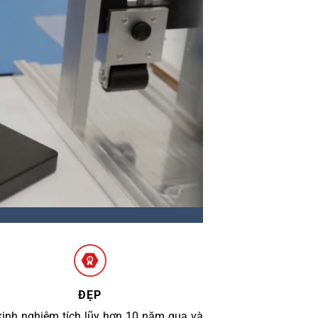
ĐẸP
kinh nghiệm tích lũy hơn 10 năm qua và