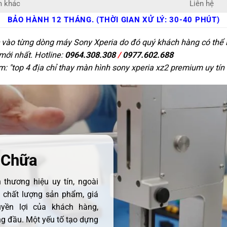
m khác
Liên hệ
BẢO HÀNH 12 THÁNG. (THỜI GIAN XỬ LÝ: 30-40 PHÚT)
c vào từng dòng máy Sony Xperia do đó quý khách hàng có thể l
 mới nhất. Hotline:
0964.308.308
/
0977.602.688
m: "
top 4 địa chỉ thay màn hình sony xperia xz2 premium uy tín 
 Chữa
thương hiệu uy tín, ngoài
ề chất lượng sản phẩm, giá
uyền lợi của khách hàng,
 đầu. Một yếu tố tạo dựng