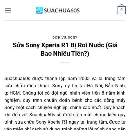
Bỏ
0
qua
nội
dung
DỊCH VỤ
,
SONY
Sửa Sony Xperia R1 Bị Rơi Nước (Giá
Bao Nhiêu Tiền?)
Suachua60s
được thành lập năm 2003 và là trung tâm
sửa chữa điện thoại. Sony uy tín tại Hà Nội, Bắc Ninh,
tp.HCM. Chúng tôi có đội ngũ nhân viên trên 8 năm kinh
nghiệm, quy trình chuẩn đoán bệnh cho các dòng máy
Sony một cách chuyên nghiệp, chính xác nhất. Quý khách
khi đến với Suachua60s sẽ được tận mắt chứng kiến quy
trình sửa chữa Sony Xperia R1 ngay tại trung tâm, được tư
vấn miễn phí cách sử dụng, tránh những lỗi mình đang gặp