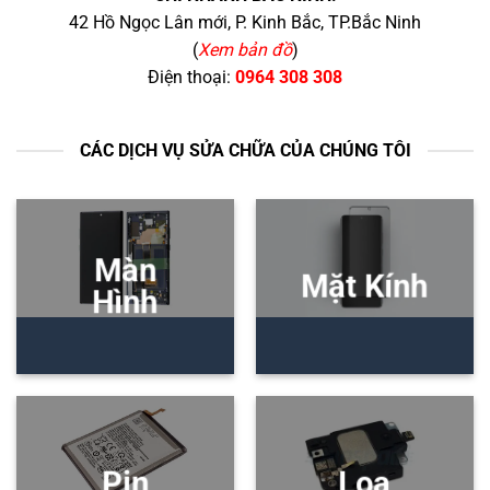
42 Hồ Ngọc Lân mới, P. Kinh Bắc, TP.Bắc Ninh
(
Xem bản đồ
)
Điện thoại:
0964 308 308
CÁC DỊCH VỤ SỬA CHỮA CỦA CHÚNG TÔI
Màn
Mặt Kính
Hình
Pin
Loa