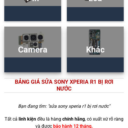
Camera
Khác
BẢNG GIÁ SỬA SONY XPERIA R1 BỊ RƠI
NƯỚC
Bạn đang tìm: "
sửa sony xperia r1 bị rơi nước
"
Tất cả
linh kiện
đều là hàng
chính hãng
, có xuất xứ rõ ràng
và được
bảo hành 12 tháng.