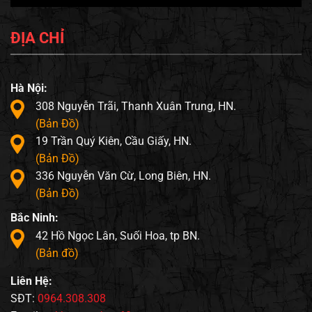
ĐỊA CHỈ
Hà Nội:
308 Nguyễn Trãi, Thanh Xuân Trung, HN.
(Bản Đồ)
19 Trần Quý Kiên, Cầu Giấy, HN.
(Bản Đồ)
336 Nguyễn Văn Cừ, Long Biên, HN.
(Bản Đồ)
Bắc Ninh:
42 Hồ Ngọc Lân, Suối Hoa, tp BN.
(Bản đồ)
Liên Hệ:
SĐT:
0964.308.308