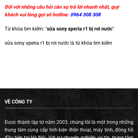
Đối với những câu hỏi cần sự trả lời nhanh nhất, quý
khách vui lòng gọi số hotline:
0964 308 308
Từ khóa tìm kiếm: "
sửa sony xperia r1 bị rơi nước
"
sửa sony xperia r1 bị rơi nước
là từ khóa tìm kiếm
VỀ CÔNG TY
Được thành lập từ năm 2003, chúng tôi là một trong những
trung tâm cung cấp linh kiện điện thoại, máy tính, đông hồ
đầu tiên tại Hà Nội. Với sự chuyên nghiệp, uy tín, trung tâm