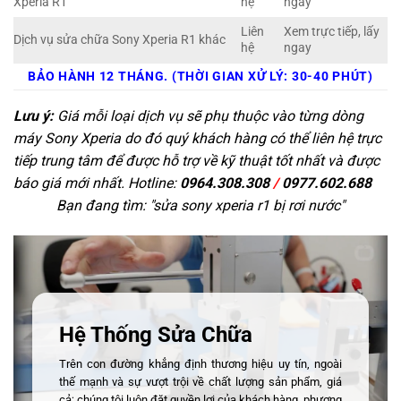
Xperia R1
hệ
ngay
Liên
Xem trực tiếp, lấy
Dịch vụ sửa chữa Sony Xperia R1 khác
hệ
ngay
BẢO HÀNH 12 THÁNG. (THỜI GIAN XỬ LÝ: 30-40 PHÚT)
Lưu ý:
Giá mỗi loại dịch vụ sẽ phụ thuộc vào từng dòng
máy Sony Xperia do đó quý khách hàng có thể liên hệ trực
tiếp trung tâm để được hỗ trợ về kỹ thuật tốt nhất và được
báo giá mới nhất. Hotline:
0964.308.308
/
0977.602.688
Bạn đang tìm: "
sửa sony xperia r1 bị rơi nước
"
Hệ Thống Sửa Chữa
Trên con đường khẳng định thương hiệu uy tín, ngoài
thế mạnh và sự vượt trội về chất lượng sản phẩm, giá
cả; chúng tôi luôn đặt quyền lợi của khách hàng, phương