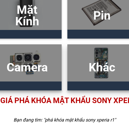
Mặt
Pin
Kính
Camera
Khác
GIÁ PHÁ KHÓA MẬT KHẨU SONY XPE
Bạn đang tìm: "
phá khóa mật khẩu sony xperia r1
"