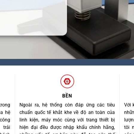
BỀN
trong
Ngoài ra, hệ thống còn đáp ứng các tiêu
Với 
óa hệ
chuẩn quốc tế khắt khe về độ an toàn của
nhữn
 công
linh kiện, máy móc cùng với trang thiết bị
lượn
trải
hiện đại đều được nhập khẩu chính hãng,
tôi