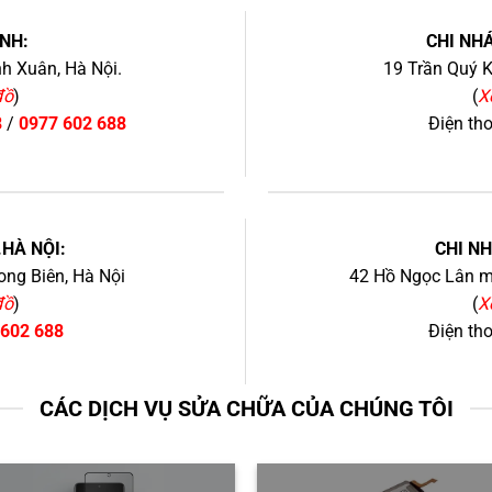
NH:
CHI NHÁ
h Xuân, Hà Nội.
19 Trần Quý K
đồ
)
(
X
8
/
0977 602 688
Điện th
+
.HÀ NỘI:
CHI N
ng Biên, Hà Nội
42 Hồ Ngọc Lân mớ
đồ
)
(
X
 602 688
Điện th
CÁC DỊCH VỤ SỬA CHỮA CỦA CHÚNG TÔI