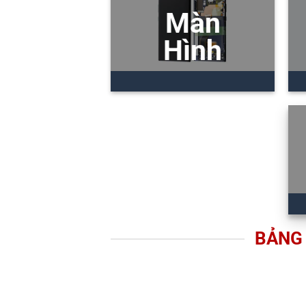
Màn
Hình
BẢNG 