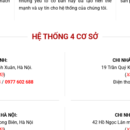
khách
những yếu tố cơ bản này đã tạo nên thế
sản 
mạnh và uy tín cho hệ thống của chúng tôi.
HỆ THỐNG 4 CƠ SỞ
NH:
CHI NHÁ
h Xuân, Hà Nội.
19 Trần Quý K
đồ
)
(
X
8
/
0977 602 688
Điện th
+
.HÀ NỘI:
CHI N
ng Biên, Hà Nội
42 Hồ Ngọc Lân mớ
đồ
)
(
X