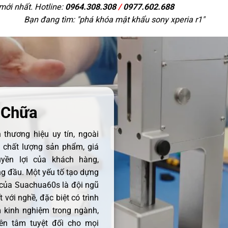
 mới nhất. Hotline:
0964.308.308
/
0977.602.688
Bạn đang tìm: "
phá khóa mật khẩu sony xperia r1
"
 Chữa
thương hiệu uy tín, ngoài
ề chất lượng sản phẩm, giá
uyền lợi của khách hàng,
 đầu. Một yếu tố tạo dựng
 của Suachua60s là đội ngũ
 với nghề, đặc biệt có trình
 kinh nghiệm trong ngành,
ên tâm tuyệt đối cho mọi