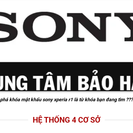
phá khóa mật khẩu sony xperia r1
là từ khóa bạn đang tìm ???
HỆ THỐNG 4 CƠ SỞ