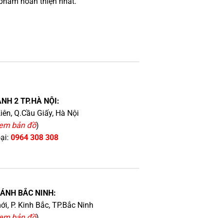
phẩm hoàn thiện nhất.
NH 2 TP.HÀ NỘI:
iên, Q.Cầu Giấy, Hà Nội
em bản đồ
)
oại:
0964 308 308
HÁNH BẮC NINH:
i, P. Kinh Bắc, TP.Bắc Ninh
em bản đồ
)