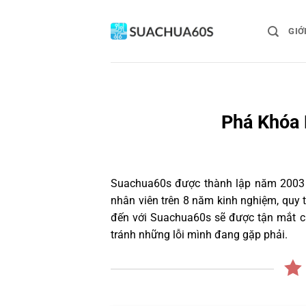
Bỏ
qua
GIỚ
nội
dung
Phá Khóa 
Suachua60s
được thành lập năm 2003 và
nhân viên trên 8 năm kinh nghiệm, quy
đến với Suachua60s sẽ được tận mắt ch
tránh những lỗi mình đang gặp phải.