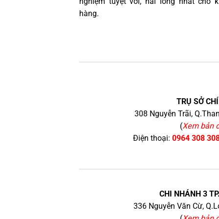
nghiệm tuyệt vời, hài lòng nhất cho 
hàng.
TRỤ SỞ CHÍ
308 Nguyễn Trãi, Q.Than
(
Xem bản 
Điện thoại:
0964 308 30
CHI NHÁNH 3 TP
336 Nguyễn Văn Cừ, Q.Lo
(
Xem bản 