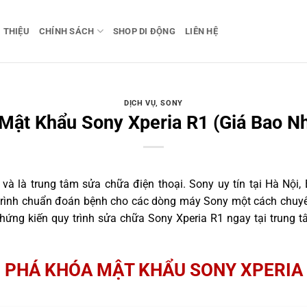
I THIỆU
CHÍNH SÁCH
SHOP DI ĐỘNG
LIÊN HỆ
DỊCH VỤ
,
SONY
Mật Khẩu Sony Xperia R1 (Giá Bao Nh
 là trung tâm sửa chữa điện thoại. Sony uy tín tại Hà Nội, 
 trình chuẩn đoán bệnh cho các dòng máy Sony một cách chuyên
ứng kiến quy trình sửa chữa Sony Xperia R1 ngay tại trung t
PHÁ KHÓA MẬT KHẨU SONY XPERIA