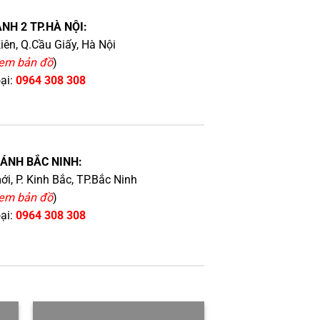
NH 2 TP.HÀ NỘI:
iên, Q.Cầu Giấy, Hà Nội
em bản đồ
)
oại:
0964 308 308
HÁNH BẮC NINH:
i, P. Kinh Bắc, TP.Bắc Ninh
em bản đồ
)
oại:
0964 308 308