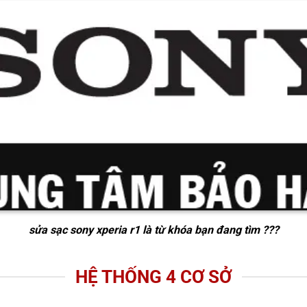
sửa sạc sony xperia r1
là từ khóa bạn đang tìm ???
HỆ THỐNG 4 CƠ SỞ