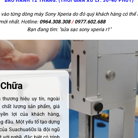
BẢO HÀNH 12 THÁNG. (THỜI GIAN XỬ LÝ: 30-40 PHÚT)
c vào từng dòng máy Sony Xperia do đó quý khách hàng có thể l
 mới nhất. Hotline:
0964.308.308
/
0977.602.688
Bạn đang tìm: "
sửa sạc sony xperia r1
"
 Chữa
thương hiệu uy tín, ngoài
ề chất lượng sản phẩm, giá
uyền lợi của khách hàng,
 đầu. Một yếu tố tạo dựng
 của Suachua60s là đội ngũ
 với nghề, đặc biệt có trình