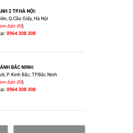
NH 2 TP.HÀ NỘI:
iên, Q.Cầu Giấy, Hà Nội
em bản đồ
)
oại:
0964 308 308
HÁNH BẮC NINH:
i, P. Kinh Bắc, TP.Bắc Ninh
em bản đồ
)
oại:
0964 308 308