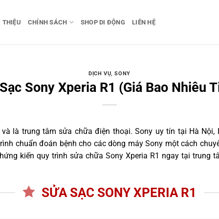
I THIỆU
CHÍNH SÁCH
SHOP DI ĐỘNG
LIÊN HỆ
DỊCH VỤ
,
SONY
Sạc Sony Xperia R1 (Giá Bao Nhiêu T
 là trung tâm sửa chữa điện thoại. Sony uy tín tại Hà Nội, 
 trình chuẩn đoán bệnh cho các dòng máy Sony một cách chuyên
ứng kiến quy trình sửa chữa Sony Xperia R1 ngay tại trung t
SỬA SẠC SONY XPERIA R1