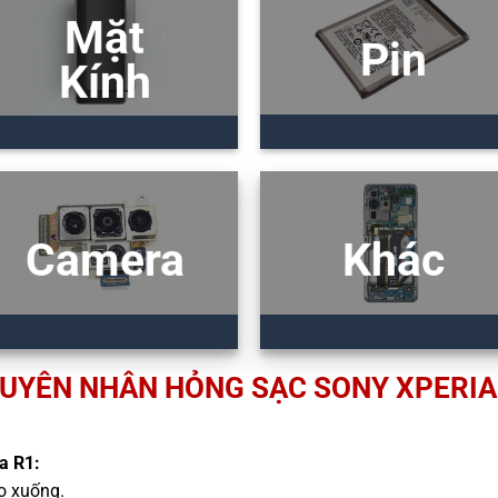
Mặt
Pin
Kính
Camera
Khác
UYÊN NHÂN HỎNG SẠC SONY XPERIA
a R1:
ao xuống.