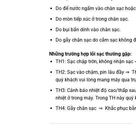
Do để nước ngấm vào chân sạc hoặc 
Do mòn tiếp xúc ở trong chân sạc.
Do bụi bẩn dính vào chân sạc.
Do gãy chân sạc do cắm sạc không đún
Những trường hợp lỗi sạc thường gặp:
TH1: Sạc chập trờn, không nhận sạc 
TH2: Sạc vào chậm, pin lâu đầy ⇒ Thử
quý khách vui lòng mang máy qua tru
TH3: Cảnh báo nhiệt độ cao/thấp sau
nhiệt ở trong máy. Trong TH này quý
TH4: Gãy chân sạc ⇒ Khắc phục bằn