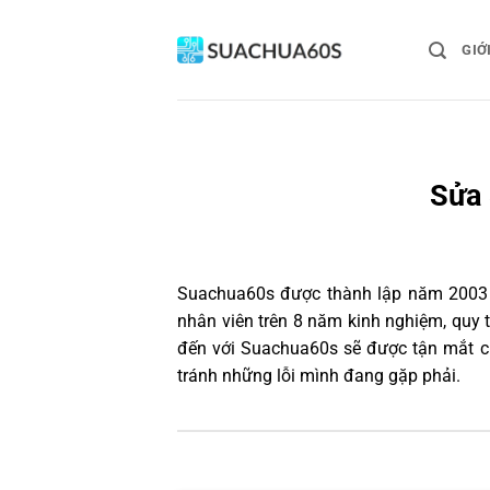
Bỏ
qua
GIỚ
nội
dung
Sửa 
Suachua60s
được thành lập năm 2003 và
nhân viên trên 8 năm kinh nghiệm, quy
đến với Suachua60s sẽ được tận mắt ch
tránh những lỗi mình đang gặp phải.