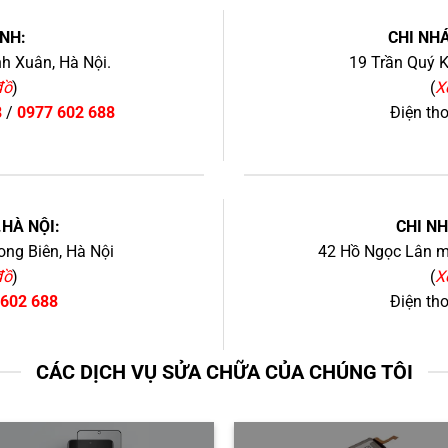
NH:
CHI NHÁ
h Xuân, Hà Nội.
19 Trần Quý K
đồ
)
(
X
8
/
0977 602 688
Điện th
+
.HÀ NỘI:
CHI N
ng Biên, Hà Nội
42 Hồ Ngọc Lân mớ
đồ
)
(
X
 602 688
Điện th
CÁC DỊCH VỤ SỬA CHỮA CỦA CHÚNG TÔI