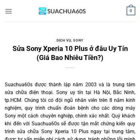
Bỏ
0
qua
nội
dung
DỊCH VỤ
,
SONY
Sửa Sony Xperia 10 Plus ở đâu Uy Tín
(Giá Bao Nhiêu Tiền?)
Suachua60s
được thành lập năm 2003 và là trung tâm
sửa chữa điện thoại. Sony uy tín tại Hà Nội, Bắc Ninh,
tp.HCM. Chúng tôi có đội ngũ nhân viên trên 8 năm kinh
nghiệm, quy trình chuẩn đoán bệnh cho các dòng máy
Sony một cách chuyên nghiệp, chính xác nhất. Quý khách
khi đến với Suachua60s sẽ được tận mắt chứng kiến quy
trình sửa chữa Sony Xperia 10 Plus ngay tại trung tâm,
được tư vấn miễn phí cách sử dụng, tránh những lỗi mình