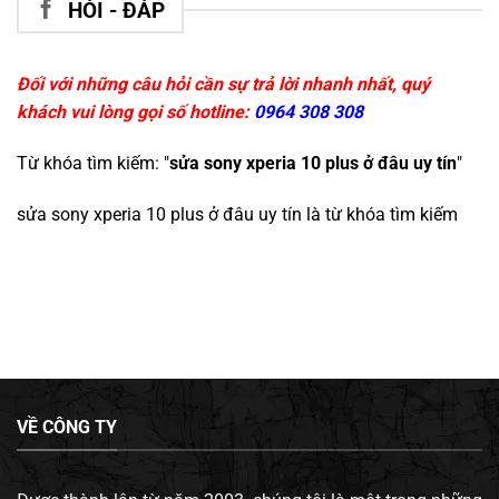
HỎI - ĐÁP
Đối với những câu hỏi cần sự trả lời nhanh nhất, quý
khách vui lòng gọi số hotline:
0964 308 308
Từ khóa tìm kiếm: "
sửa sony xperia 10 plus ở đâu uy tín
"
sửa sony xperia 10 plus ở đâu uy tín
là từ khóa tìm kiếm
VỀ CÔNG TY