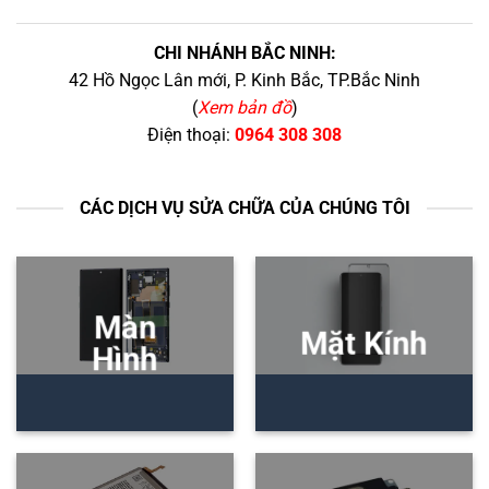
CHI NHÁNH BẮC NINH:
42 Hồ Ngọc Lân mới, P. Kinh Bắc, TP.Bắc Ninh
(
Xem bản đồ
)
Điện thoại:
0964 308 308
CÁC DỊCH VỤ SỬA CHỮA CỦA CHÚNG TÔI
Màn
Mặt Kính
Hình