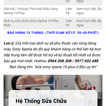
hệ
ngay
Giải mã / Unlock/ Phá mật khẩu Sony
Liên
Xem trực tiếp, lấy
Xperia 10 Plus
hệ
ngay
Dịch vụ sửa chữa Sony Xperia 10 Plus
Liên
Xem trực tiếp, lấy
khác
hệ
ngay
BẢO HÀNH 12 THÁNG. (THỜI GIAN XỬ LÝ: 30-40 PHÚT)
Lưu ý:
Giá mỗi loại dịch vụ sẽ phụ thuộc vào từng dòng
máy Sony Xperia do đó quý khách hàng có thể liên hệ trực
tiếp trung tâm để được hỗ trợ về kỹ thuật tốt nhất và được
báo giá mới nhất. Hotline:
0964.308.308
/
0977.602.688
Bạn đang tìm: "
sửa sony xperia 10 plus ở đâu uy tín
"
Hệ Thống Sửa Chữa