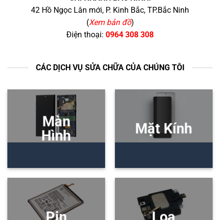
42 Hồ Ngọc Lân mới, P. Kinh Bắc, TP.Bắc Ninh
(
Xem bản đồ
)
Điện thoại:
0964 308 308
CÁC DỊCH VỤ SỬA CHỮA CỦA CHÚNG TÔI
Màn
Mặt Kính
Hình
Pin
Loa