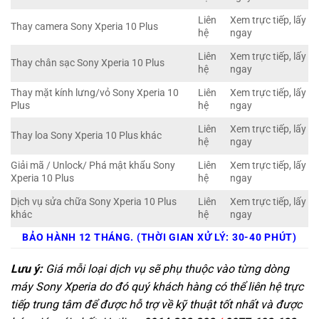
Liên
Xem trực tiếp, lấy
Thay camera Sony Xperia 10 Plus
hệ
ngay
Liên
Xem trực tiếp, lấy
Thay chân sạc Sony Xperia 10 Plus
hệ
ngay
Thay mặt kính lưng/vỏ Sony Xperia 10
Liên
Xem trực tiếp, lấy
Plus
hệ
ngay
Liên
Xem trực tiếp, lấy
Thay loa Sony Xperia 10 Plus khác
hệ
ngay
Giải mã / Unlock/ Phá mật khẩu Sony
Liên
Xem trực tiếp, lấy
Xperia 10 Plus
hệ
ngay
Dịch vụ sửa chữa Sony Xperia 10 Plus
Liên
Xem trực tiếp, lấy
khác
hệ
ngay
BẢO HÀNH 12 THÁNG. (THỜI GIAN XỬ LÝ: 30-40 PHÚT)
Lưu ý:
Giá mỗi loại dịch vụ sẽ phụ thuộc vào từng dòng
máy Sony Xperia do đó quý khách hàng có thể liên hệ trực
tiếp trung tâm để được hỗ trợ về kỹ thuật tốt nhất và được