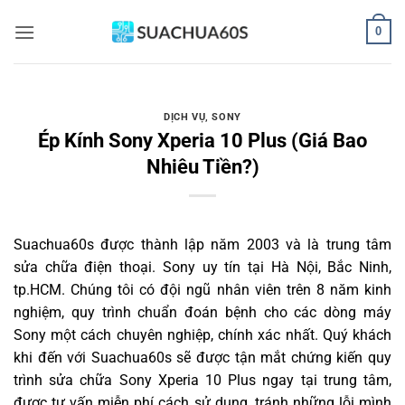
Bỏ
0
qua
nội
dung
DỊCH VỤ
,
SONY
Ép Kính Sony Xperia 10 Plus (Giá Bao
Nhiêu Tiền?)
Suachua60s
được thành lập năm 2003 và là trung tâm
sửa chữa điện thoại. Sony uy tín tại Hà Nội, Bắc Ninh,
tp.HCM. Chúng tôi có đội ngũ nhân viên trên 8 năm kinh
nghiệm, quy trình chuẩn đoán bệnh cho các dòng máy
Sony một cách chuyên nghiệp, chính xác nhất. Quý khách
khi đến với Suachua60s sẽ được tận mắt chứng kiến quy
trình sửa chữa Sony Xperia 10 Plus ngay tại trung tâm,
được tư vấn miễn phí cách sử dụng, tránh những lỗi mình