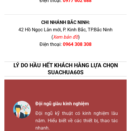
Điện thoại:
0977 602 688
CHI NHÁNH BẮC NINH:
42 Hồ Ngọc Lân mới, P. Kinh Bắc, TP.Bắc Ninh
(
Xem bản đồ
)
Điện thoại:
0964 308 308
LÝ DO HẦU HẾT KHÁCH HÀNG LỰA CHỌN
SUACHUA60S
Đội ngũ giàu kinh nghiệm
Đội ngũ kỹ thuật có kinh nghiệm lâu
năm. Hiểu biết về các thiết bị, thao tác
nhanh.