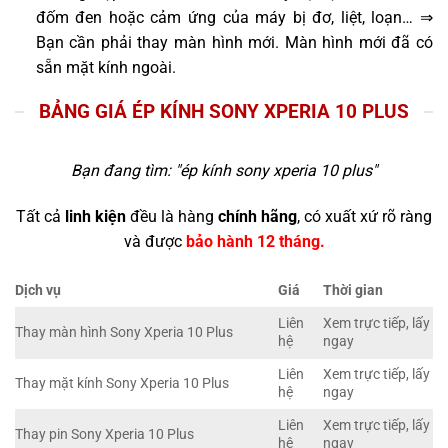
đốm đen hoặc cảm ứng của máy bị đơ, liệt, loạn… ⇒
Bạn cần phải thay màn hình mới. Màn hình mới đã có
sẵn mặt kính ngoài.
BẢNG GIÁ ÉP KÍNH SONY XPERIA 10 PLUS
Bạn đang tìm: "
ép kính sony xperia 10 plus
"
Tất cả
linh kiện
đều là hàng
chính hãng
, có xuất xứ rõ ràng
và được
bảo hành 12 tháng.
Dịch vụ
Giá
Thời gian
Liên
Xem trực tiếp, lấy
Thay màn hình Sony Xperia 10 Plus
hệ
ngay
Liên
Xem trực tiếp, lấy
Thay mặt kính Sony Xperia 10 Plus
hệ
ngay
Liên
Xem trực tiếp, lấy
Thay pin Sony Xperia 10 Plus
hệ
ngay