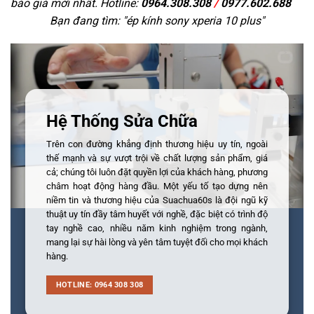
báo giá mới nhất. Hotline:
0964.308.308
/
0977.602.688
Bạn đang tìm: "
ép kính sony xperia 10 plus
"
Hệ Thống Sửa Chữa
Trên con đường khẳng định thương hiệu uy tín, ngoài
thế mạnh và sự vượt trội về chất lượng sản phẩm, giá
cả; chúng tôi luôn đặt quyền lợi của khách hàng, phương
châm hoạt động hàng đầu. Một yếu tố tạo dựng nên
niềm tin và thương hiệu của Suachua60s là đội ngũ kỹ
thuật uy tín đầy tâm huyết với nghề, đặc biệt có trình độ
tay nghề cao, nhiều năm kinh nghiệm trong ngành,
mang lại sự hài lòng và yên tâm tuyệt đối cho mọi khách
hàng.
HOTLINE: 0964 308 308