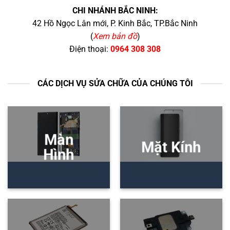
CHI NHÁNH BẮC NINH:
42 Hồ Ngọc Lân mới, P. Kinh Bắc, TP.Bắc Ninh
(
Xem bản đồ
)
Điện thoại:
0964 308 308
CÁC DỊCH VỤ SỬA CHỮA CỦA CHÚNG TÔI
Màn
Mặt Kính
Hình