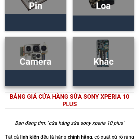
Pin
Loa
Camera
Khác
BẢNG GIÁ CỬA HÀNG SỬA SONY XPERIA 10
PLUS
Bạn đang tìm: "
cửa hàng sửa sony xperia 10 plus
"
Tất cả
linh kiện
đều là hàng
chính hãng
, có xuất xứ rõ ràng