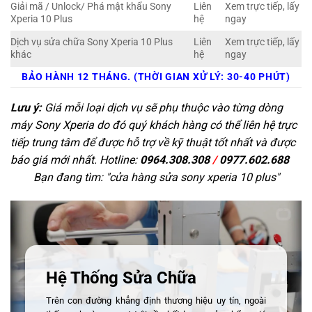
Giải mã / Unlock/ Phá mật khẩu Sony
Liên
Xem trực tiếp, lấy
Xperia 10 Plus
hệ
ngay
Dịch vụ sửa chữa Sony Xperia 10 Plus
Liên
Xem trực tiếp, lấy
khác
hệ
ngay
BẢO HÀNH 12 THÁNG. (THỜI GIAN XỬ LÝ: 30-40 PHÚT)
Lưu ý:
Giá mỗi loại dịch vụ sẽ phụ thuộc vào từng dòng
máy Sony Xperia do đó quý khách hàng có thể liên hệ trực
tiếp trung tâm để được hỗ trợ về kỹ thuật tốt nhất và được
báo giá mới nhất. Hotline:
0964.308.308
/
0977.602.688
Bạn đang tìm: "
cửa hàng sửa sony xperia 10 plus
"
Hệ Thống Sửa Chữa
Trên con đường khẳng định thương hiệu uy tín, ngoài