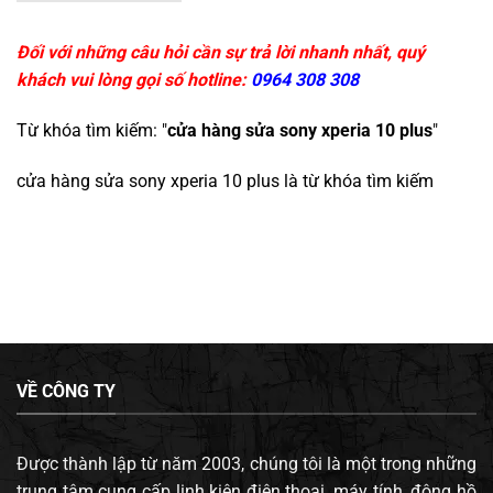
Đối với những câu hỏi cần sự trả lời nhanh nhất, quý
khách vui lòng gọi số hotline:
0964 308 308
Từ khóa tìm kiếm: "
cửa hàng sửa sony xperia 10 plus
"
cửa hàng sửa sony xperia 10 plus
là từ khóa tìm kiếm
VỀ CÔNG TY
Được thành lập từ năm 2003, chúng tôi là một trong những
trung tâm cung cấp linh kiện điện thoại, máy tính, đông hồ