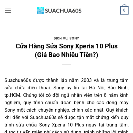
Bỏ
0
qua
nội
dung
DỊCH VỤ
,
SONY
Cửa Hàng Sửa Sony Xperia 10 Plus
(Giá Bao Nhiêu Tiền?)
Suachua60s
được thành lập năm 2003 và là trung tâm
sửa chữa điện thoại. Sony uy tín tại Hà Nội, Bắc Ninh,
tp.HCM. Chúng tôi có đội ngũ nhân viên trên 8 năm kinh
nghiệm, quy trình chuẩn đoán bệnh cho các dòng máy
Sony một cách chuyên nghiệp, chính xác nhất. Quý khách
khi đến với Suachua60s sẽ được tận mắt chứng kiến quy
trình sửa chữa Sony Xperia 10 Plus ngay tại trung tâm,
được tư vấn miễn phí cách sử dụng, tránh những lỗi mình