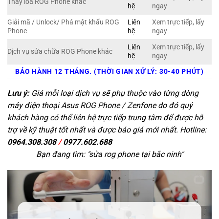
Thay loa ROG Phone khác
hệ
ngay
Giải mã / Unlock/ Phá mật khẩu ROG
Liên
Xem trực tiếp, lấy
Phone
hệ
ngay
Liên
Xem trực tiếp, lấy
Dịch vụ sửa chữa ROG Phone khác
hệ
ngay
BẢO HÀNH 12 THÁNG. (THỜI GIAN XỬ LÝ: 30-40 PHÚT)
Lưu ý:
Giá mỗi loại dịch vụ sẽ phụ thuộc vào từng dòng
máy điện thoại Asus ROG Phone / Zenfone do đó quý
khách hàng có thể liên hệ trực tiếp trung tâm để được hỗ
trợ về kỹ thuật tốt nhất và được báo giá mới nhất. Hotline:
0964.308.308
/
0977.602.688
Bạn đang tìm: "
sửa rog phone tại bắc ninh
"