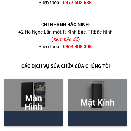
Điện thoại:
0977 602 688
CHI NHÁNH BẮC NINH:
42 Hồ Ngọc Lân mới, P. Kinh Bắc, TP.Bắc Ninh
(
Xem bản đồ
)
Điện thoại:
0964 308 308
CÁC DỊCH VỤ SỬA CHỮA CỦA CHÚNG TÔI
Màn
Mặt Kính
Hình